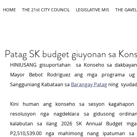
HOME
THE 21st CITY COUNCIL
LEGISLATIVE MIS
THE GAVEL
Patag SK budget giuyonan sa Kon
HINIUSANG gisuportahan  sa Konseho sa dakbayan 
Mayor Bebot Rodriguez ang mga programa ug k
Sangguniang Kabataan sa 
Barangay Patag
 ning  syudad
Kini human ang konseho sa sesyon kagahapon 
resolusyon nga nagdeklara sa gidusong ordina
kalabutan sa ilang 2026 SK Annual Budget mga
P2,510,539.00 nga mahimong nang ipatuman sa l