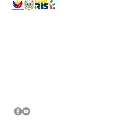
QUICK 
The Gav
VISIT US
Agenda 
Address: Legislative Building, Office of the City Council,
City Vi
City Hall, Capistrano-Hayes St., Barangay 1, Cagayan de
The Majo
Oro City 9000
The Mino
The City
The Sta
Get in 
Legisla
CONNECT WITH US
(088) 565-0568; (088) 565-0567; (088) 898-0697
(088) 565-0565; (088) 565-0699
Email:
cdeocitycouncil@gmail.com
IMPORTA
FOLLOW US ON OUR SOCIAL MEDIA PLATFORMS
City Go
DILG
DSWD
DOH
DepEd
DBM
©2016 by Sanggunian