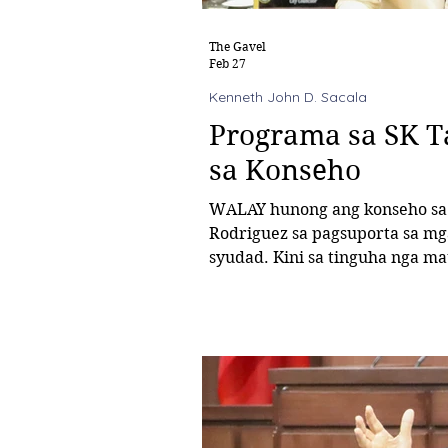
The Gavel
Feb 27
Kenneth John D. Sacala
Programa sa SK T
sa Konseho
WALAY hunong ang konseho sa 
Rodriguez sa pagsuporta sa mga programa sa kabatan-onan sa
syudad. Kini sa tinguha nga m
programa alang sa dugang kaar
sesyon sa konseho niadtong Lu
resolusyon nga nag-aprobar sa
Sangguning Kabataan sa Tagpangi nga mokabat sa P730,048 g
Enero ngadto sa Disyembre ning