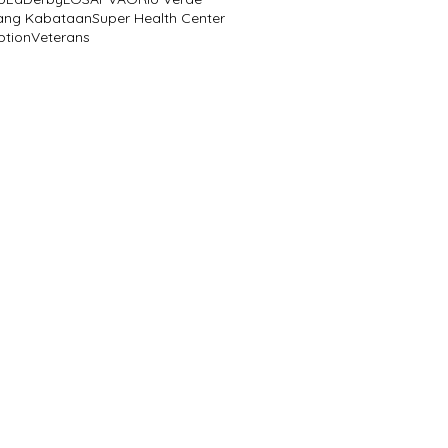
ang Kabataan
Super Health Center
ption
Veterans