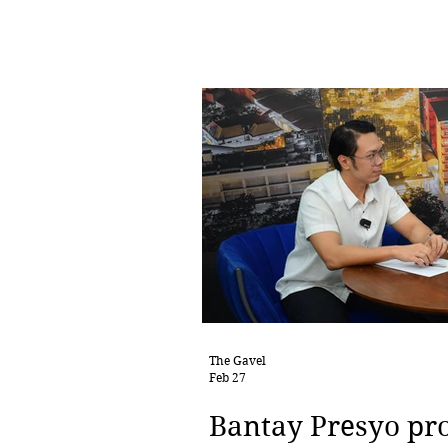
The Gavel
Feb 27
Bantay Presyo pr