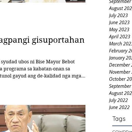
September
August 20
July 2023
June 2023
May 2023
April 2023
agpangi gisuportahan
March 202
February 
January 20
syudad ubos ni Bise Mayor Bebot
December 
November 
atunol gayud ang de-kalidad nga mga
October 2
angan sa sector sa mga batan-on. Sa
September
nes, gipalabang sa konseho ang
August 20
 gidusong 2026 Annual Budget sa
July 2022
ikan sa
June 2022
 tuig alang s
Tags
COWD
De