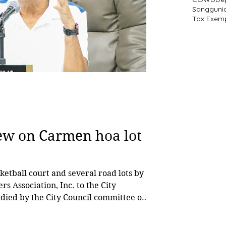
Sangguni
Tax Exem
iew on Carmen hoa lot
etball court and several road lots by
iation, Inc. to the City
died by the City Council committee on
d landed estate chaired by
he committee asked the city