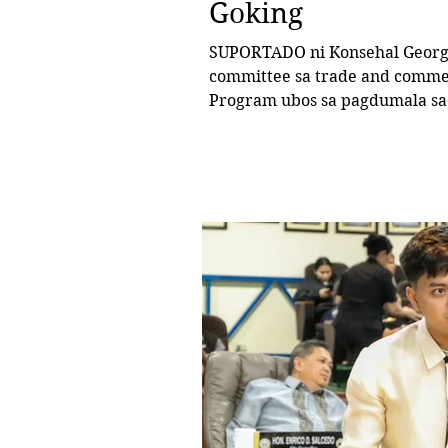
Goking
SUPORTADO ni Konsehal George
committee sa trade and commer
Program ubos sa pagdumala sa 
Productivity. Kini ang gibutya
“Ang Inyong Konseho Karon”.
imbentaryo ang mga produkto gikan sa lokal nga mga mag-uuma sa
siyudad kay diha sa pag-imbe
produkto o ang panginahanglan