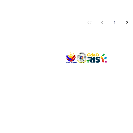
engineering office to conduct a 
donated in order to assess thei
meeting, Ms. Nelly Mutia, pre
1
2
VISIT US
Address: Legislative Building, Office of the City
City Hall, Capistrano-Hayes St., Barangay 1, Ca
Oro City 9000
CONNECT WITH US
(088) 565-0568; (088) 565-0567; (088) 898-