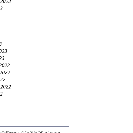
 2023
23
3
2023
23
2022
2022
022
 2022
22
pEd
Derby
LOSA
PVAO
Rio Verde