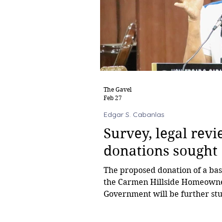
The Gavel
Feb 27
Edgar S. Cabanlas
Survey, legal rev
donations sought
The proposed donation of a bask
the Carmen Hillside Homeowners Assoc
Government will be further stu
subdivision, housing development, an
Councilor Edgar S. Cabanlas. T