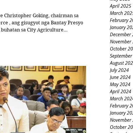
April 2025
March 202
 Christopher Goking, chairman sa
February 
ce , ang gisugyot nga Bantay Presyo
January 20
buhatan sa City Agriculture
December 
g sa konsehal atol sa miaging programa
November 
 Tumong sa maong programa nga ma-
October 2
September
ntaryo mahibaw-an unsa kadaghan ang
August 20
 sa suplay
July 2024
June 2024
May 2024
April 2024
March 202
February 
January 20
November 
October 2