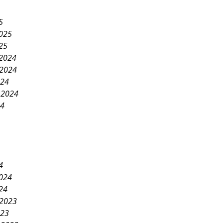
5
2025
25
2024
2024
024
 2024
24
4
2024
24
2023
023