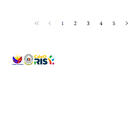
reaffirming its commitment to providing affordable ho
for residents in the area. During the committee meetin
Pagapulaan, Jr.
1
2
3
4
5
QUICK 
The Gav
VISIT US
Agenda 
Address: Legislative Building, Office of the City Council,
City Vi
City Hall, Capistrano-Hayes St., Barangay 1, Cagayan de
The Majo
Oro City 9000
The Mino
The City
The Sta
Get in 
Legisla
CONNECT WITH US
(088) 565-0568; (088) 565-0567; (088) 898-0697