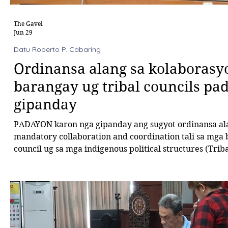
The Gavel
Jun 29
Datu Roberto P. Cabaring
Ordinansa alang sa kolaborasy
barangay ug tribal councils pa
gipanday
PADAYON karon nga gipanday ang sugyot ordinansa al
mandatory collaboration and coordination tali sa mga
council ug sa mga indigenous political structures (Triba
may kalabotan sa paghusay ug pagresolbar sa mga pan
man sa pagdumala sa indigenous cultural communities
Sa miaging hiniusang tigom sa komite sa cultural communities ug
komite sa barangay affairs nga gidumala ni Konsehal 
Cabaring, tagsa tagsa nilang gitu