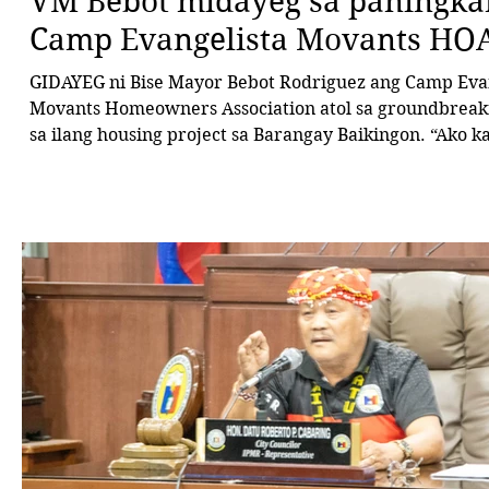
VM Bebot midayeg sa paningka
Camp Evangelista Movants HO
GIDAYEG ni Bise Mayor Bebot Rodriguez ang Camp Eva
Movants Homeowners Association atol sa groundbrea
sa ilang housing project sa Barangay Baikingon. “Ako 
sa inyong panaghiusa ug determinasyon nga maabot ni
kalamposan,” matod ni VM Bebot, nga mitambong aron
suporta sa lokal nga kagamhanan sa maong housing pr
miyembro sa asosasyon mao ang mga pamilya nga naa
demolisyon sulod sa Camp Evangelista s