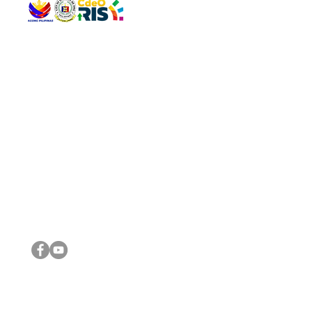
QUICK 
The Gav
VISIT US
Agenda 
Address: Legislative Building, Office of the City Council,
City Vi
City Hall, Capistrano-Hayes St., Barangay 1, Cagayan de
The Majo
Oro City 9000
The Mino
The City
The Sta
Get in 
Legisla
CONNECT WITH US
(088) 565-0568; (088) 565-0567; (088) 898-0697
(088) 565-0565; (088) 565-0699
Email:
cdeocitycouncil@gmail.com
IMPORTA
FOLLOW US ON OUR SOCIAL MEDIA PLATFORMS
City Go
DILG
DSWD
DOH
DepEd
DBM
©2016 by Sanggunian