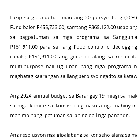
Lakip sa gipundohan mao ang 20 porsyentong (20%)
Fund balor P455,733.00; samtang P365,122.00 usab ang 
sa pagpatuman sa mga programa sa Sanggunian
P151,911.00 para sa ilang flood control o declogging
canals; P151,911.00 ang gipundo alang sa rehabilita
multi-purpose hall ug uban pang mga programa ng
maghatag kaarangan sa ilang serbisyo ngadto sa kata
Ang 2024 annual budget sa Barangay 19 miagi sa mak
sa mga komite sa konseho ug nasuta nga nahiuyon 
mahimo nang ipatuman sa labing dali nga panahon.
Ang resolusyon nga gipalabang sa konseho alang sa m