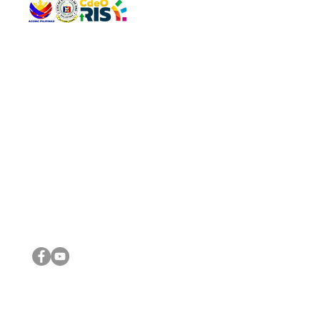
QUICK 
The Gav
VISIT US
Agenda 
Address: Legislative Building, Office of the City Council,
City Vi
City Hall, Capistrano-Hayes St., Barangay 1, Cagayan de
The Majo
Oro City 9000
The Mino
The City
The Sta
Get in 
Legisla
CONNECT WITH US
(088) 565-0568; (088) 565-0567; (088) 898-0697
(088) 565-0565; (088) 565-0699
Email:
cdeocitycouncil@gmail.com
IMPORTA
FOLLOW US ON OUR SOCIAL MEDIA PLATFORMS
City Go
DILG
DSWD
DOH
DepEd
DBM
©2016 by Sanggunian