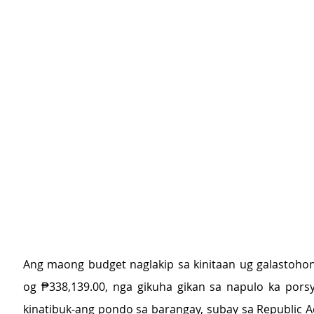
Ang maong budget naglakip sa kinitaan ug galastoho
og ₱338,139.00, nga gikuha gikan sa napulo ka porsy