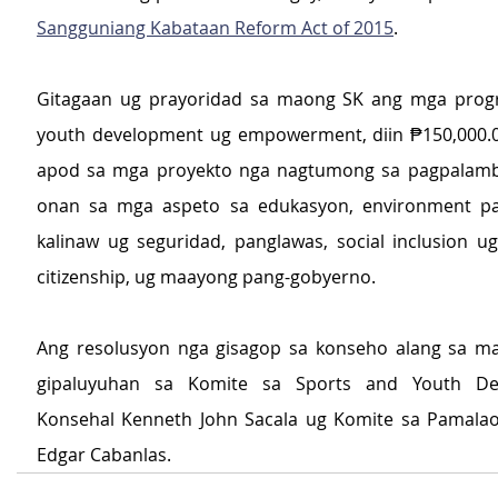
Sangguniang Kabataan Reform Act of 2015
.
Gitagaan ug prayoridad sa maong SK ang mga progr
youth development ug empowerment, diin ₱150,000.0
apod sa mga proyekto nga nagtumong sa pagpalamb
onan sa mga aspeto sa edukasyon, environment pa
kalinaw ug seguridad, panglawas, social inclusion ug 
citizenship, ug maayong pang-gobyerno.
Ang resolusyon nga gisagop sa konseho alang sa ma
gipaluyuhan sa Komite sa Sports and Youth Dev
Konsehal Kenneth John Sacala ug Komite sa Pamalao
Edgar Cabanlas.