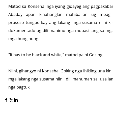
Matod sa Konsehal nga iyang gidayeg ang pagpakaban
Abaday apan kinahanglan mahibal-an ug moagi 
proseso tungod kay ang lakang  nga susama niini ki
dokumentado ug dili mahimo nga mobasi lang sa mga
mga hungihong.
“It has to be black and white,” matod pa ni Goking.
Niini, gihangyo ni Konsehal Goking nga ihikling una kini 
mga lakang nga susama niini  dili mahuman sa  usa la
nga pagtuki.