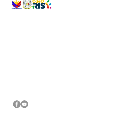
QUICK 
The Gav
VISIT US
Agenda 
Address: Legislative Building, Office of the City Council,
City Vi
City Hall, Capistrano-Hayes St., Barangay 1, Cagayan de
The Majo
Oro City 9000
The Mino
The City
The Sta
Get in 
Legisla
CONNECT WITH US
(088) 565-0568; (088) 565-0567; (088) 898-0697
(088) 565-0565; (088) 565-0699
Email:
cdeocitycouncil@gmail.com
IMPORTA
FOLLOW US ON OUR SOCIAL MEDIA PLATFORMS
City Go
DILG
DSWD
DOH
DepEd
DBM
©2016 by Sanggunian