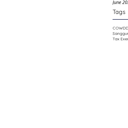
June 2
Tags
COWD
Sanggu
Tax Exe