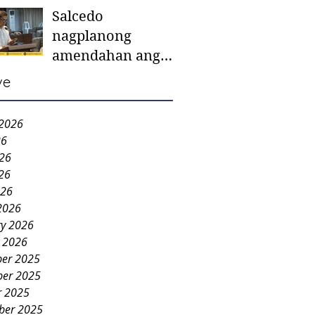
Salcedo
mother-to-mother
nagplanong
support groups,
amendahan ang
first 1,000 days
ordinansa batok
nutrition program
ve
colorum nga bao-
bao
 2026
26
026
26
026
2026
ry 2026
y 2026
er 2025
er 2025
r 2025
ber 2025