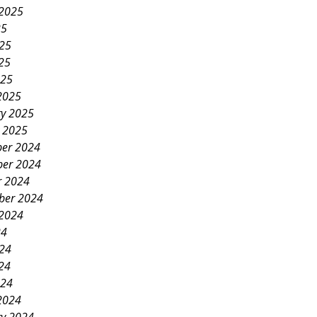
 2025
25
025
25
025
2025
ry 2025
y 2025
er 2024
er 2024
r 2024
ber 2024
 2024
24
024
24
024
2024