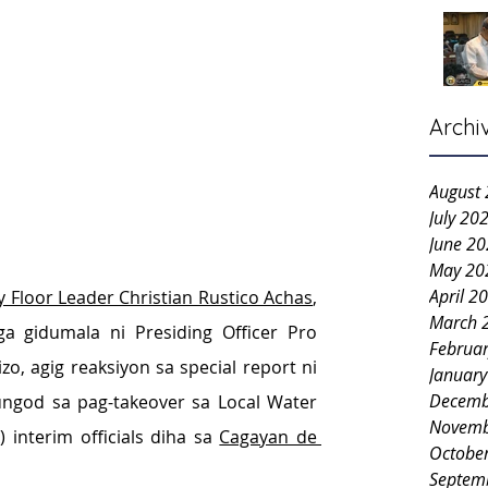
Archi
August
July 20
June 2
May 20
April 2
y Floor Leader Christian Rustico Achas
, 
March 
 gidumala ni Presiding Officer Pro 
Februa
, agig reaksiyon sa special report ni 
Januar
Decemb
ungod sa pag-takeover sa Local Water 
Novemb
 interim officials diha sa 
Cagayan de 
Octobe
Septem