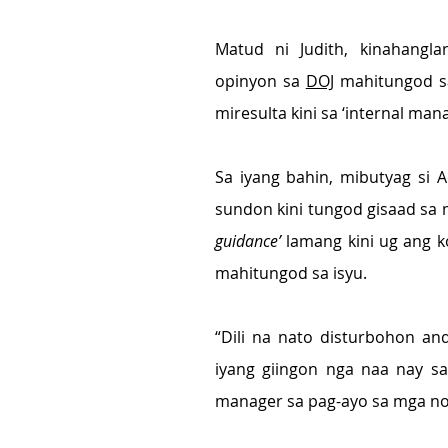
Matud ni Judith, kinahangl
opinyon sa 
DOJ
 mahitungod s
miresulta kini sa ‘internal m
Sa iyang bahin, mibutyag si 
sundon kini tungod gisaad sa
guidance’
 lamang kini ug ang 
mahitungod sa isyu.
“Dili na nato disturbohon an
iyang giingon nga naa nay sa
manager sa pag-ayo sa mga no