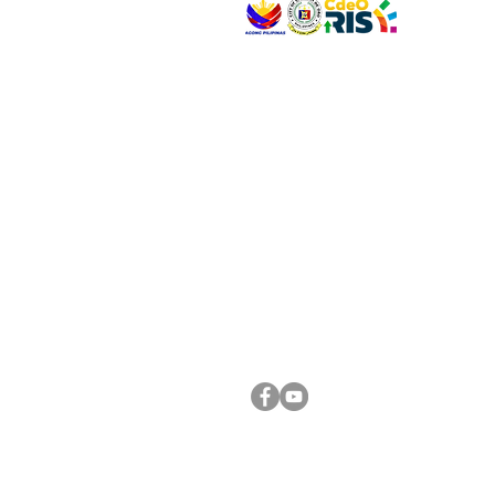
VISIT US
Address: Legislative Building, Office of the City
City Hall, Capistrano-Hayes St., Barangay 1, Ca
Oro City 9000
CONNECT WITH US
(088) 565-0568; (088) 565-0567; (088) 898-
(088) 565-0565; (088) 565-0699
Email:
cdeocitycouncil@gmail.com
FOLLOW US ON OUR SOCIAL MEDIA PLATFORM