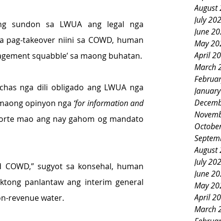
August
July 20
ang sundon sa LWUA ang legal nga 
June 2
a pag-takeover niini sa COWD, human 
May 20
April 2
anagement squabble’ sa maong buhatan.
March 
Februa
Achas nga dili obligado ang LWUA nga 
Januar
Decemb
 maong opinyon nga 
‘for information and 
Novemb
korte mao ang nay gahom og mandato 
Octobe
Septem
August
July 20
d COWD,” sugyot sa konsehal, human 
June 2
ktong panlantaw ang interim general 
May 20
April 2
n-revenue water.
March 