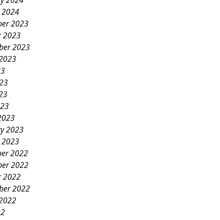
ry 2024
y 2024
er 2023
r 2023
ber 2023
 2023
23
023
23
023
2023
ry 2023
y 2023
er 2022
er 2022
r 2022
ber 2022
 2022
22