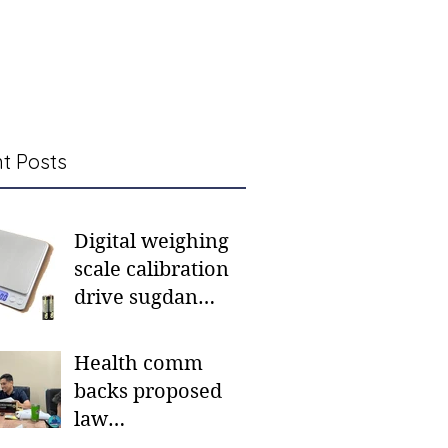
t Posts
Digital weighing
scale calibration
drive sugdan
sunod bulan
Health comm
backs proposed
law
institutionalizing