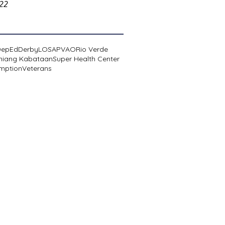
022
DepEd
Derby
LOSA
PVAO
Rio Verde
niang Kabataan
Super Health Center
mption
Veterans