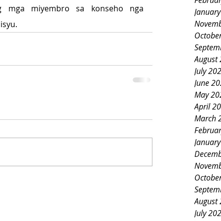
Februa
g mga miyembro sa konseho nga 
Januar
Novemb
isyu.
Octobe
Septem
August
July 20
June 2
May 20
April 2
March 
Februa
Januar
Decemb
Novemb
Octobe
Septem
August
July 20