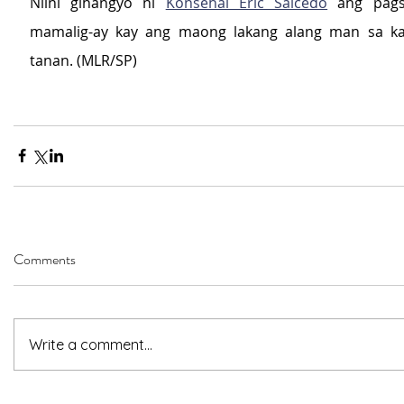
Niini gihangyo ni 
Konsehal Eric Salcedo
 ang pags
mamalig-ay kay ang maong lakang alang man sa ka
tanan. (MLR/SP)
Comments
Write a comment...