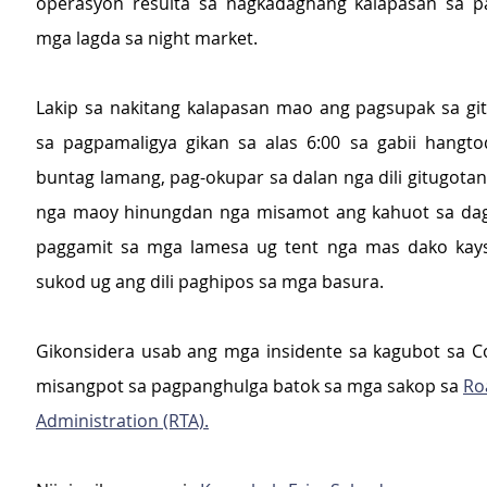
operasyon resulta sa nagkadaghang kalapasan sa p
mga lagda sa night market.
Lakip sa nakitang kalapasan mao ang pagsupak sa git
sa pagpamaligya gikan sa alas 6:00 sa gabii hangtod
buntag lamang, pag-okupar sa dalan nga dili gitugotan
nga maoy hinungdan nga misamot ang kahuot sa daga
paggamit sa mga lamesa ug tent nga mas dako kaysa
sukod ug ang dili paghipos sa mga basura.
Gikonsidera usab ang mga insidente sa kagubot sa C
misangpot sa pagpanghulga batok sa mga sakop sa 
Roa
Administration (RTA).