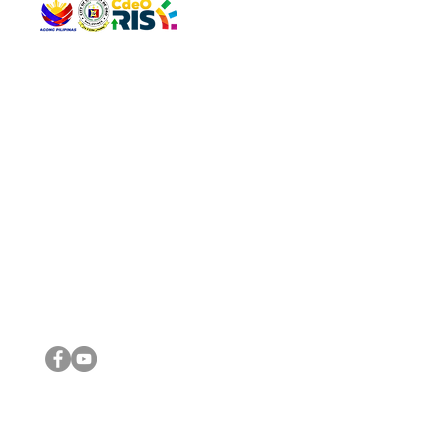
QUICK 
The Gav
VISIT US
Agenda 
Address: Legislative Building, Office of the City Council,
City Vi
City Hall, Capistrano-Hayes St., Barangay 1, Cagayan de
The Majo
Oro City 9000
The Mino
The City
The Sta
Get in 
Legisla
CONNECT WITH US
(088) 565-0568; (088) 565-0567; (088) 898-0697
(088) 565-0565; (088) 565-0699
Email:
cdeocitycouncil@gmail.com
IMPORTA
FOLLOW US ON OUR SOCIAL MEDIA PLATFORMS
City Go
DILG
DSWD
DOH
DepEd
DBM
©2016 by Sanggunian