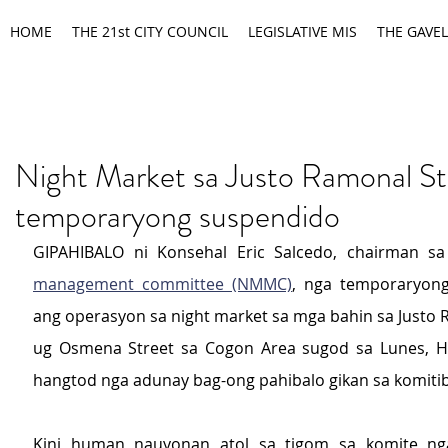
HOME
THE 21st CITY COUNCIL
LEGISLATIVE MIS
THE GAVEL
Night Market sa Justo Ramonal St
temporaryong suspendido
GIPAHIBALO ni Konsehal Eric Salcedo, chairman sa
management committee (NMMC)
, nga temporaryong
ang operasyon sa night market sa mga bahin sa Justo R
ug Osmena Street sa Cogon Area sugod sa Lunes, Hu
hangtod nga adunay bag-ong pahibalo gikan sa komiti
Kini human nauyonan atol sa tigom sa komite nga