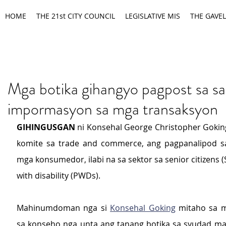
HOME
THE 21st CITY COUNCIL
LEGISLATIVE MIS
THE GAVEL
Mga botika gihangyo pagpost sa s
impormasyon sa mga transaksyon
GIHINGUSGAN
 ni Konsehal George Christopher Goking
komite sa trade and commerce, ang pagpanalipod sa
mga konsumedor, ilabi na sa sektor sa senior citizens (
with disability (PWDs).
Mahinumdoman nga si 
Konsehal Goking
 mitaho sa m
sa konseho nga unta ang tanang botika sa syudad ma