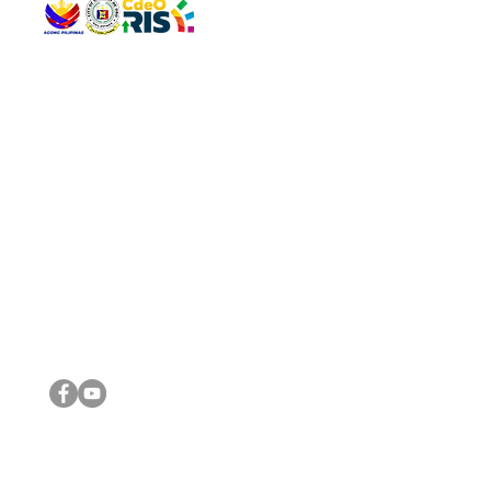
QUICK 
The Gav
VISIT US
Agenda 
Address: Legislative Building, Office of the City Council,
City Vi
City Hall, Capistrano-Hayes St., Barangay 1, Cagayan de
The Majo
Oro City 9000
The Mino
The City
The Sta
Get in 
Legisla
CONNECT WITH US
(088) 565-0568; (088) 565-0567; (088) 898-0697
(088) 565-0565; (088) 565-0699
Email:
cdeocitycouncil@gmail.com
IMPORTA
FOLLOW US ON OUR SOCIAL MEDIA PLATFORMS
City Go
DILG
DSWD
DOH
DepEd
DBM
©2016 by Sanggunian