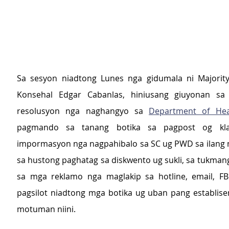
Sa sesyon niadtong Lunes nga gidumala ni Majority
Konsehal Edgar Cabanlas, hiniusang giuyonan sa
resolusyon nga naghangyo sa 
Department of Hea
pagmando sa tanang botika sa pagpost og kl
impormasyon nga nagpahibalo sa SC ug PWD sa ilang 
sa hustong paghatag sa diskwento ug sukli, sa tukmang
sa mga reklamo nga maglakip sa hotline, email, FB
pagsilot niadtong mga botika ug uban pang establisem
motuman niini.