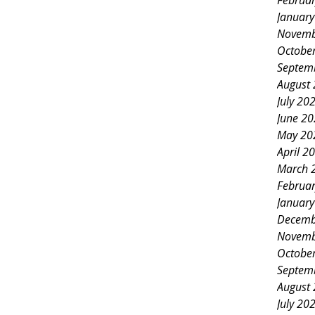
Februa
Januar
Novemb
Octobe
Septem
August
July 20
June 2
May 20
April 2
March 
Februa
Januar
Decemb
Novemb
Octobe
Septem
August
July 20