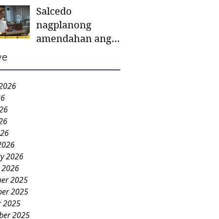
Salcedo
mother-to-mother
nagplanong
support groups,
amendahan ang
first 1,000 days
ordinansa batok
nutrition program
ve
colorum nga bao-
bao
 2026
26
026
26
026
2026
ry 2026
y 2026
er 2025
er 2025
r 2025
ber 2025