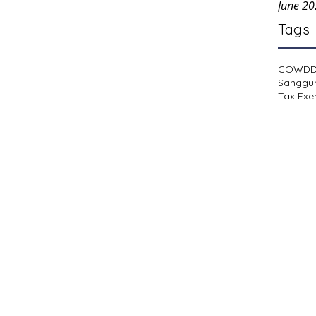
June 2
Tags
COWD
Sanggu
Tax Exe