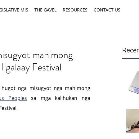
GISLATIVE MIS
THE GAVEL
RESOURCES
CONTACT US
Recen
misugyot mahimong
Higalaay Festival
  hugot nga misugyot nga mahimong 
us Peoples
 sa mga kalihukan nga 
estival.