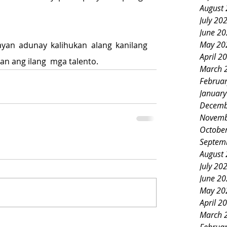
August
July 20
June 2
May 20
an adunay kalihukan alang kanilang 
April 2
n ang ilang  mga talento.
March 
Februa
Januar
Decemb
Novemb
Octobe
Septem
August
July 20
June 2
May 20
April 2
March 