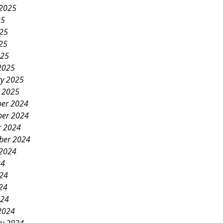
 2025
25
025
25
025
2025
ry 2025
y 2025
er 2024
er 2024
r 2024
ber 2024
 2024
24
024
24
024
2024