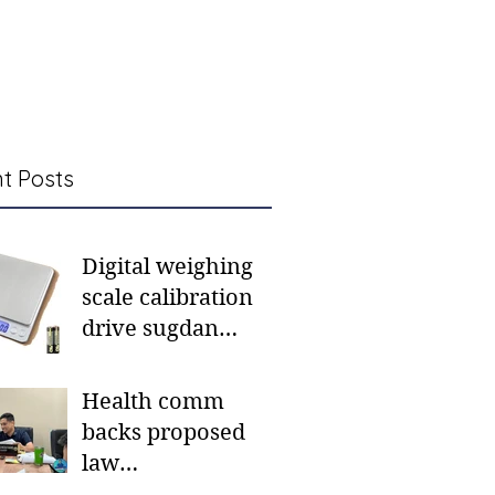
t Posts
Digital weighing
scale calibration
drive sugdan
sunod bulan
Health comm
backs proposed
law
institutionalizing