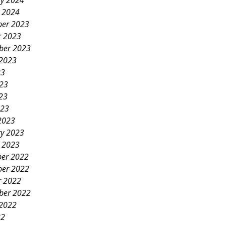
ry 2024
y 2024
er 2023
r 2023
ber 2023
 2023
23
023
23
023
2023
ry 2023
y 2023
er 2022
er 2022
r 2022
ber 2022
 2022
22