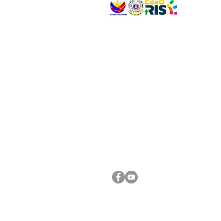
VISIT US
Address: Legislative Building, Office of the City
City Hall, Capistrano-Hayes St., Barangay 1, Ca
Oro City 9000
CONNECT WITH US
(088) 565-0568; (088) 565-0567; (088) 898-
(088) 565-0565; (088) 565-0699
Email:
cdeocitycouncil@gmail.com
FOLLOW US ON OUR SOCIAL MEDIA PLATFORM