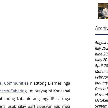
Archi
August
July 20
June 2
May 20
April 2
March 
Februa
Januar
ral Communities
 niadtong Biernes nga 
Decemb
berto Cabaring
,  mibutyag  si Konsehal 
Novemb
ahimong kabahin ang mga IP sa mga 
Octobe
Septem
na usab silay partisipasyon isip mga 