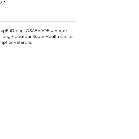
022
DepEd
Derby
LOSA
PVAO
Rio Verde
niang Kabataan
Super Health Center
mption
Veterans