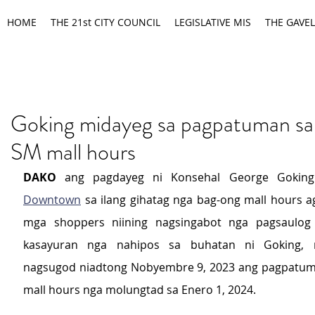
HOME
THE 21st CITY COUNCIL
LEGISLATIVE MIS
THE GAVEL
Goking midayeg sa pagpatuman s
SM mall hours
DAKO
 ang pagdayeg ni Konsehal George Gokin
Downtown
 sa ilang gihatag nga bag-ong mall hours ag
mga shoppers niining nagsingabot nga pagsaulog 
kasayuran nga nahipos sa buhatan ni Goking, n
nagsugod niadtong Nobyembre 9, 2023 ang pagpatuma
mall hours nga molungtad sa Enero 1, 2024. 