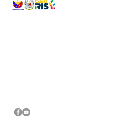
QUICK 
The Gav
VISIT US
Agenda 
Address: Legislative Building, Office of the City Council,
City Vi
City Hall, Capistrano-Hayes St., Barangay 1, Cagayan de
The Majo
Oro City 9000
The Mino
The City
The Sta
Get in 
Legisla
CONNECT WITH US
(088) 565-0568; (088) 565-0567; (088) 898-0697
(088) 565-0565; (088) 565-0699
Email:
cdeocitycouncil@gmail.com
IMPORTA
FOLLOW US ON OUR SOCIAL MEDIA PLATFORMS
City Go
DILG
DSWD
DOH
DepEd
DBM
©2016 by Sanggunian