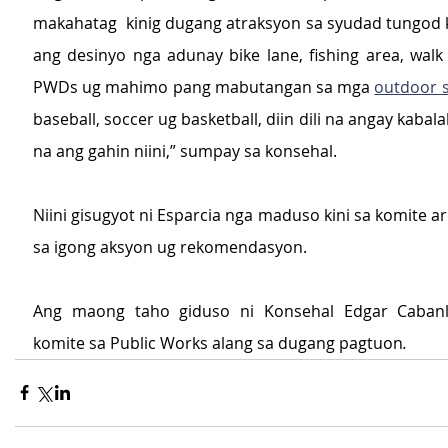
makahatag  kinig dugang atraksyon sa syudad tungod ka
ang desinyo nga adunay bike lane, fishing area, walk 
PWDs ug mahimo pang mabutangan sa mga 
outdoor 
baseball, soccer ug basketball, diin dili na angay kabala
na ang gahin niini,” sumpay sa konsehal.
Niini gisugyot ni Esparcia nga maduso kini sa komite 
sa igong aksyon ug rekomendasyon.
Ang maong taho giduso ni Konsehal Edgar Cabanl
komite sa Public Works alang sa dugang pagtuon
.