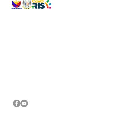
QUICK 
The Gav
VISIT US
Agenda 
Address: Legislative Building, Office of the City Council,
City Vi
City Hall, Capistrano-Hayes St., Barangay 1, Cagayan de
The Majo
Oro City 9000
The Mino
The City
The Sta
Get in 
Legisla
CONNECT WITH US
(088) 565-0568; (088) 565-0567; (088) 898-0697
(088) 565-0565; (088) 565-0699
Email:
cdeocitycouncil@gmail.com
IMPORTA
FOLLOW US ON OUR SOCIAL MEDIA PLATFORMS
City Go
DILG
DSWD
DOH
DepEd
DBM
©2016 by Sanggunian