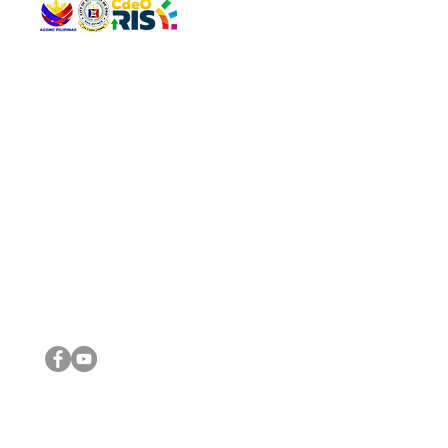
QUICK 
The Gav
VISIT US
Agenda 
Address: Legislative Building, Office of the City Council,
City Vi
City Hall, Capistrano-Hayes St., Barangay 1, Cagayan de
The Majo
Oro City 9000
The Mino
The City
The Sta
Get in 
Legisla
CONNECT WITH US
(088) 565-0568; (088) 565-0567; (088) 898-0697
(088) 565-0565; (088) 565-0699
Email:
cdeocitycouncil@gmail.com
IMPORTA
FOLLOW US ON OUR SOCIAL MEDIA PLATFORMS
City Go
DILG
DSWD
DOH
DepEd
DBM
©2016 by Sanggunian