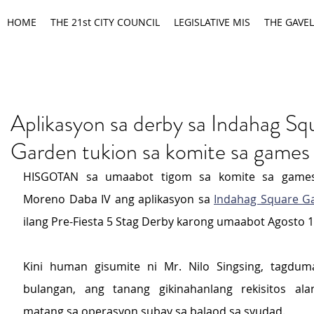
HOME
THE 21st CITY COUNCIL
LEGISLATIVE MIS
THE GAVEL
Aplikasyon sa derby sa Indahag Sq
Garden tukion sa komite sa games
HISGOTAN sa umaabot tigom sa komite sa games 
Moreno Daba IV ang aplikasyon sa 
Indahag Square G
ilang Pre-Fiesta 5 Stag Derby karong umaabot Agosto 15
Kini human gisumite ni Mr. Nilo Singsing, tagdum
bulangan, ang tanang gikinahanlang rekisitos al
matang sa operasyon subay sa balaod sa syudad.