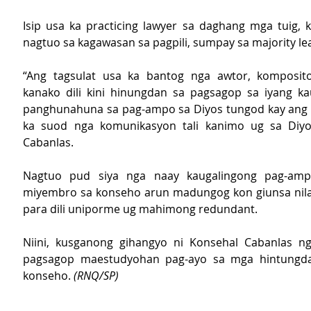
Isip usa ka practicing lawyer sa daghang mga tuig, 
nagtuo sa kagawasan sa pagpili, sumpay sa majority le
“Ang tagsulat usa ka bantog nga awtor, komposito
kanako dili kini hinungdan sa pagsagop sa iyang ka
panghunahuna sa pag-ampo sa Diyos tungod kay ang 
ka suod nga komunikasyon tali kanimo ug sa Diyos
Cabanlas.
Nagtuo pud siya nga naay kaugalingong pag-amp
miyembro sa konseho arun madungog kon giunsa nila
para dili uniporme ug mahimong redundant.
Niini, kusganong gihangyo ni Konsehal Cabanlas n
pagsagop maestudyohan pag-ayo sa mga hintungda
konseho. 
(RNQ/SP)