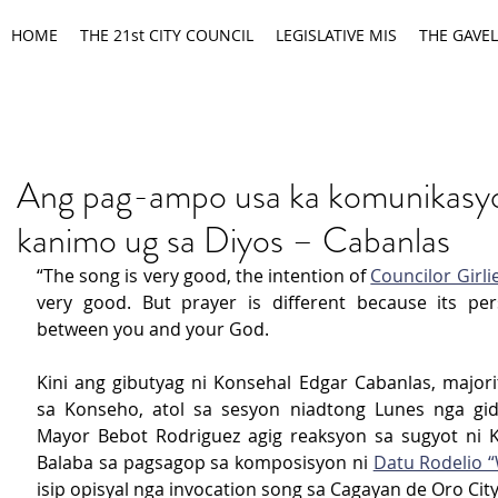
HOME
THE 21st CITY COUNCIL
LEGISLATIVE MIS
THE GAVEL
Ang pag-ampo usa ka komunikasyo
kanimo ug sa Diyos – Cabanlas
“The song is very good, the intention of 
Councilor Girli
very good. But prayer is different because its pers
between you and your God.
Kini ang gibutyag ni Konsehal Edgar Cabanlas, majorit
sa Konseho, atol sa sesyon niadtong Lunes nga gid
Mayor Bebot Rodriguez agig reaksyon sa sugyot ni Ko
Balaba sa pagsagop sa komposisyon ni 
Datu Rodelio 
isip opisyal nga invocation song sa Cagayan de Oro City