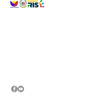
QUICK 
The Gav
VISIT US
Agenda 
Address: Legislative Building, Office of the City Council,
City Vi
City Hall, Capistrano-Hayes St., Barangay 1, Cagayan de
The Majo
Oro City 9000
The Mino
The City
The Sta
Get in 
Legisla
CONNECT WITH US
(088) 565-0568; (088) 565-0567; (088) 898-0697
(088) 565-0565; (088) 565-0699
Email:
cdeocitycouncil@gmail.com
IMPORTA
FOLLOW US ON OUR SOCIAL MEDIA PLATFORMS
City Go
DILG
DSWD
DOH
DepEd
DBM
©2016 by Sanggunian