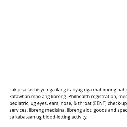
Lakip sa serbisyo nga ilang itanyag nga mahimong pah
katawhan mao ang libreng  Philhealth registration, medi
pediatric, ug eyes, ears, nose, & throat (EENT) check-up
services, libreng medisina, libreng alot, goods and speci
sa kabataan ug blood-letting activity.