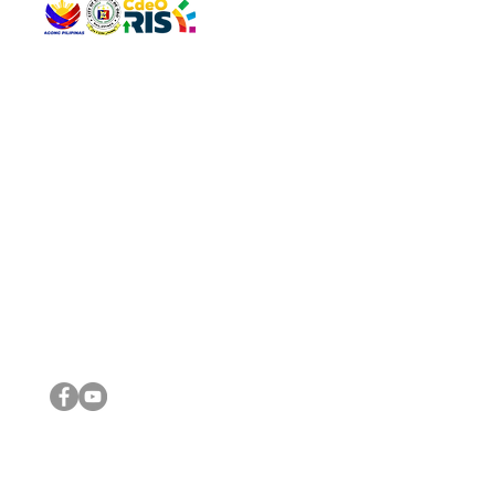
QUICK 
The Gav
VISIT US
Agenda 
Address: Legislative Building, Office of the City Council,
City Vi
City Hall, Capistrano-Hayes St., Barangay 1, Cagayan de
The Majo
Oro City 9000
The Mino
The City
The Sta
Get in 
Legisla
CONNECT WITH US
(088) 565-0568; (088) 565-0567; (088) 898-0697
(088) 565-0565; (088) 565-0699
Email:
cdeocitycouncil@gmail.com
IMPORTA
FOLLOW US ON OUR SOCIAL MEDIA PLATFORMS
City Go
DILG
DSWD
DOH
DepEd
DBM
©2016 by Sanggunian