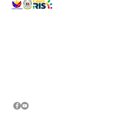
QUICK 
The Gav
VISIT US
Agenda 
Address: Legislative Building, Office of the City Council,
City Vi
City Hall, Capistrano-Hayes St., Barangay 1, Cagayan de
The Majo
Oro City 9000
The Mino
The City
The Sta
Get in 
Legisla
CONNECT WITH US
(088) 565-0568; (088) 565-0567; (088) 898-0697
(088) 565-0565; (088) 565-0699
Email:
cdeocitycouncil@gmail.com
IMPORTA
FOLLOW US ON OUR SOCIAL MEDIA PLATFORMS
City Go
DILG
DSWD
DOH
DepEd
DBM
©2016 by Sanggunian