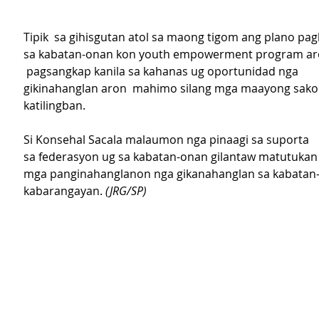
Tipik  sa gihisgutan atol sa maong tigom ang plano p
sa kabatan-onan kon youth empowerment program ar
 pagsangkap kanila sa kahanas ug oportunidad nga 
gikinahanglan aron  mahimo silang mga maayong sako
katilingban.
Si Konsehal Sacala malaumon nga pinaagi sa suporta 
sa federasyon ug sa kabatan-onan gilantaw matutukan
mga panginahanglanon nga gikanahanglan sa kabatan-
kabarangayan. 
(JRG/SP)