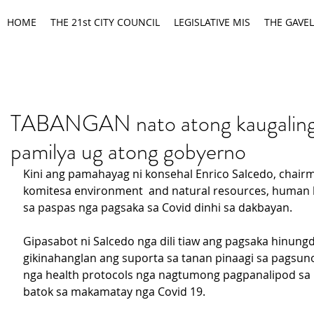
HOME
THE 21st CITY COUNCIL
LEGISLATIVE MIS
THE GAVEL
TABANGAN nato atong kaugaling
pamilya ug atong gobyerno
Kini ang pamahayag ni konsehal Enrico Salcedo, chair
komitesa environment  and natural resources, human 
sa paspas nga pagsaka sa Covid dinhi sa dakbayan.
Gipasabot ni Salcedo nga dili tiaw ang pagsaka hinung
gikinahanglan ang suporta sa tanan pinaagi sa pagsunod
nga health protocols nga nagtumong pagpanalipod sa
batok sa makamatay nga Covid 19.