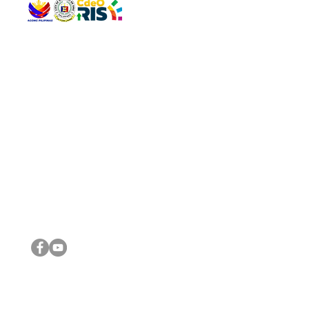
QUICK 
The Gav
VISIT US
Agenda 
Address: Legislative Building, Office of the City Council,
City Vi
City Hall, Capistrano-Hayes St., Barangay 1, Cagayan de
The Majo
Oro City 9000
The Mino
The City
The Sta
Get in 
Legisla
CONNECT WITH US
(088) 565-0568; (088) 565-0567; (088) 898-0697
(088) 565-0565; (088) 565-0699
Email:
cdeocitycouncil@gmail.com
IMPORTA
FOLLOW US ON OUR SOCIAL MEDIA PLATFORMS
City Go
DILG
DSWD
DOH
DepEd
DBM
©2016 by Sanggunian