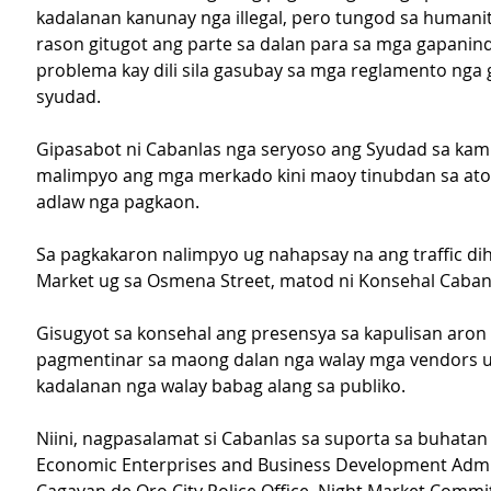
kadalanan kanunay nga illegal, pero tungod sa humanit
rason gitugot ang parte sa dalan para sa mga gapanind
problema kay dili sila gasubay sa mga reglamento nga 
syudad.
Gipasabot ni Cabanlas nga seryoso ang Syudad sa kam
malimpyo ang mga merkado kini maoy tinubdan sa ato
adlaw nga pagkaon.
Sa pagkakaron nalimpyo ug nahapsay na ang traffic di
Market ug sa Osmena Street, matod ni Konsehal Caban
Gisugyot sa konsehal ang presensya sa kapulisan aron 
pagmentinar sa maong dalan nga walay mga vendors ug
kadalanan nga walay babag alang sa publiko.
Niini, nagpasalamat si Cabanlas sa suporta sa buhatan 
Economic Enterprises and Business Development Admin