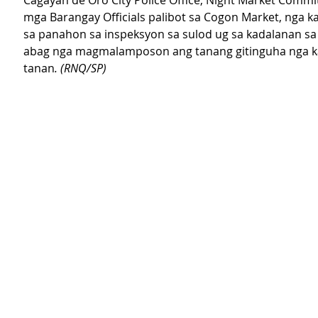
Cagayan de Oro City Police Office, Night Market Commit
mga Barangay Officials palibot sa Cogon Market, nga 
sa panahon sa inspeksyon sa sulod ug sa kadalanan s
abag nga magmalamposon ang tanang gitinguha nga k
tanan
. (RNQ/SP)