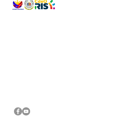
QUICK 
The Gav
VISIT US
Agenda 
Address: Legislative Building, Office of the City Council,
City Vi
City Hall, Capistrano-Hayes St., Barangay 1, Cagayan de
The Majo
Oro City 9000
The Mino
The City
The Sta
Get in 
Legisla
CONNECT WITH US
(088) 565-0568; (088) 565-0567; (088) 898-0697
(088) 565-0565; (088) 565-0699
Email:
cdeocitycouncil@gmail.com
IMPORTA
FOLLOW US ON OUR SOCIAL MEDIA PLATFORMS
City Go
DILG
DSWD
DOH
DepEd
DBM
©2016 by Sanggunian