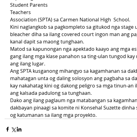
Student Parents 
Teachers 
Association (SPTA) sa Carmen National High  School.
Kini naglangkob sa pagkompleto sa gitukod nga stage 
bleacher diha sa ilang covered court ingon man ang pa
kanal dapit sa maong tunghaan. 
Matod sa kapunongan nga apektado kaayo ang mga es
gang ilang mga klase panahon sa ting-ulan tungod ka
ang ilang lugar. 
Ang SPTA kusganong mihangyo sa kagamhanan sa dak
mahatagan unta og daling solosyon ang pagbaha sa da
kay nakahatag kini og dakong peligro sa mga tinun-an i
ang kalsada padulong sa tunghaan.
Dako ang ilang paglaum nga matabangan sa kagamhan
dakbayan pinaagi sa komite ni Konsehal Suzette dinha 
og katumanan sa ilang mga proyekto. 