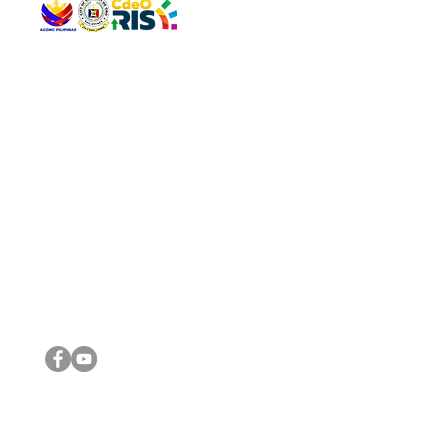
QUICK 
The Gav
VISIT US
Agenda 
Address: Legislative Building, Office of the City Council,
City Vi
City Hall, Capistrano-Hayes St., Barangay 1, Cagayan de
The Majo
Oro City 9000
The Mino
The City
The Sta
Get in 
Legisla
CONNECT WITH US
(088) 565-0568; (088) 565-0567; (088) 898-0697
(088) 565-0565; (088) 565-0699
Email:
cdeocitycouncil@gmail.com
IMPORTA
FOLLOW US ON OUR SOCIAL MEDIA PLATFORMS
City Go
DILG
DSWD
DOH
DepEd
DBM
©2016 by Sanggunian