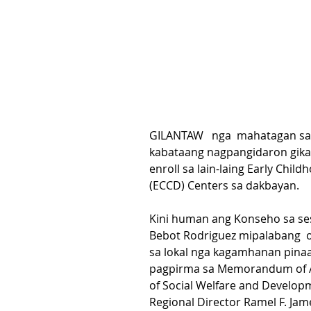
GILANTAW   nga  mahatagan sa
kabataang nagpangidaron gikan
enroll sa lain-laing Early Chi
(ECCD) Centers sa dakbayan.
Kini human ang Konseho sa ses
Bebot Rodriguez mipalabang  
sa lokal nga kagamhanan pinaag
pagpirma sa Memorandum of A
of Social Welfare and Develo
Regional Director Ramel F. Jam