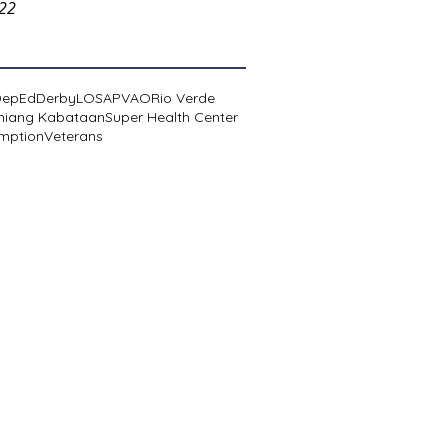
022
DepEd
Derby
LOSA
PVAO
Rio Verde
niang Kabataan
Super Health Center
mption
Veterans