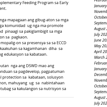
Februa
pplementary Feeding Program sa Early 
Januar
ent.
Novemb
Octobe
nga mapagaan ang gibug-aton sa mga 
Septem
nga komunidad  ug nga ma-promote 
August
  pinaagi sa pakiglambigit sa mga 
July 20
yon sa  pagkaon.
June 2
 mopalig-on sa presensya sa sa ECCD 
May 20
 kaakuhan sa kagamhanan  diha  sa 
April 2
ng edukasyon sa kabataan.
March 
Februa
butan  nga ang DSWD mao ang 
Januar
anduan sa pagdevelop, pagpatuman 
Decemb
l protection sa  kabataan, solusyon  
Novemb
n, mahuyang  ug  sa  nabintahaan  
Octobe
tubag sa kakulangon sa nutrisyon sa 
Septem
August
July 20