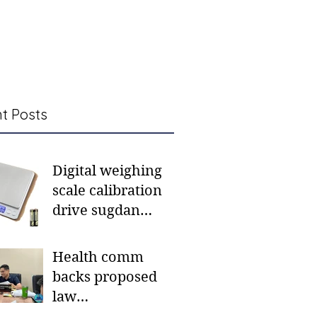
t Posts
Digital weighing
scale calibration
drive sugdan
sunod bulan
Health comm
backs proposed
law
institutionalizing