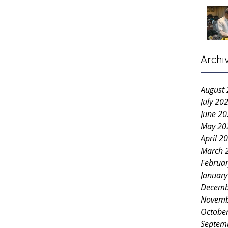
Archi
August
July 20
June 2
May 20
April 2
March 
Februa
Januar
Decemb
Novemb
Octobe
Septem