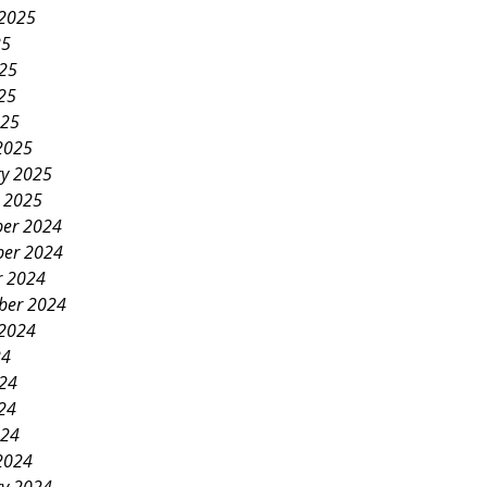
 2025
25
025
25
025
2025
ry 2025
y 2025
er 2024
er 2024
r 2024
ber 2024
 2024
24
024
24
024
2024