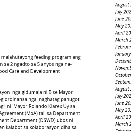
August
July 20
June 2
May 20
April 2
March 
Februa
Januar
 malahutayong feeding program ang 
Decemb
 sa 2 ngadto sa 5 anyos nga na-
Novemb
ldhood Care and Development 
Octobe
Septem
August
yon  nga gidumala ni Bise Mayor 
July 20
og ordinansa nga  naghatag panugot 
June 2
i  ni  Mayor Rolando Klarex Uy sa 
May 20
greement (MoA) tali sa Department 
April 2
pment Department (DSWD) ubos ni 
March 
en kalabot sa kolaborasyon diha sa 