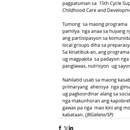
pagpatuman sa  15th Cycle Su
Childhood Care and Developm
Tumong  sa maong programa  
pamilya  nga anaa sa huyang 
ang partisipasyon sa komunidad
local groups diha sa preparas
Sa kinatibuk-an, ang programa
ug magpakita  sa padayon nga
panglawas, nutrisyon  ug sayo
Nahilatid usab sa maong kasa
primaryang  ahensya  nga gim
ug pagkoordinar alang sa socia
nga makunhoran ang kapobreho
gawas pa nga  mao kini ang mo
kabataan. 
(JRGalano/SP)