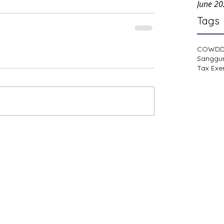
June 2
Tags
COWD
Sanggu
Tax Exe