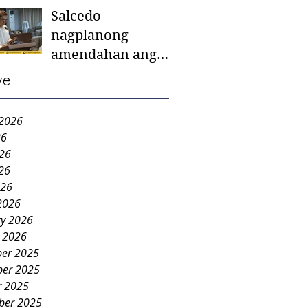
Salcedo
mother-to-mother
nagplanong
support groups,
amendahan ang
first 1,000 days
ordinansa batok
nutrition program
ve
colorum nga bao-
bao
 2026
26
026
26
026
2026
ry 2026
y 2026
er 2025
er 2025
r 2025
ber 2025