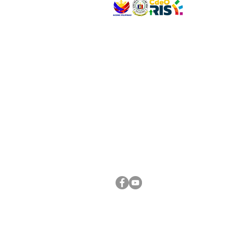
VISIT US
Address: Legislative Building, Office of the City
City Hall, Capistrano-Hayes St., Barangay 1, Ca
Oro City 9000
CONNECT WITH US
(088) 565-0568; (088) 565-0567; (088) 898-
(088) 565-0565; (088) 565-0699
Email:
cdeocitycouncil@gmail.com
FOLLOW US ON OUR SOCIAL MEDIA PLATFORM