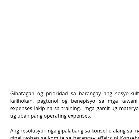
Gihatagan og prioridad sa barangay ang sosyo-kult
kalihokan, pagtunol og benepisyo sa mga kawani,
expenses lakip na sa training,  mga gamit ug materyal
ug uban pang operating expenses.
Ang resolusyon nga gipalabang sa konseho alang sa m
gipaluyohan sa komite sa barangay affairs ni Konseha