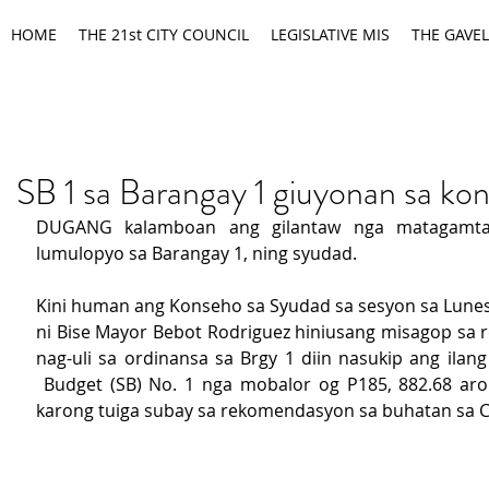
HOME
THE 21st CITY COUNCIL
LEGISLATIVE MIS
THE GAVEL
SB 1 sa Barangay 1 giuyonan sa ko
DUGANG kalamboan ang gilantaw nga matagamt
lumulopyo sa Barangay 1, ning syudad.
Kini human ang Konseho sa Syudad sa sesyon sa Lunes
ni Bise Mayor Bebot Rodriguez hiniusang misagop sa r
nag-uli sa ordinansa sa Brgy 1 diin nasukip ang ilang
 Budget (SB) No. 1 nga mobalor og P185, 882.68 ar
karong tuiga subay sa rekomendasyon sa buhatan sa C