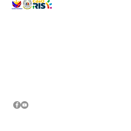
QUICK 
The Gav
VISIT US
Agenda 
Address: Legislative Building, Office of the City Council,
City Vi
City Hall, Capistrano-Hayes St., Barangay 1, Cagayan de
The Majo
Oro City 9000
The Mino
The City
The Sta
Get in 
Legisla
CONNECT WITH US
(088) 565-0568; (088) 565-0567; (088) 898-0697
(088) 565-0565; (088) 565-0699
Email:
cdeocitycouncil@gmail.com
IMPORTA
FOLLOW US ON OUR SOCIAL MEDIA PLATFORMS
City Go
DILG
DSWD
DOH
DepEd
DBM
©2016 by Sanggunian