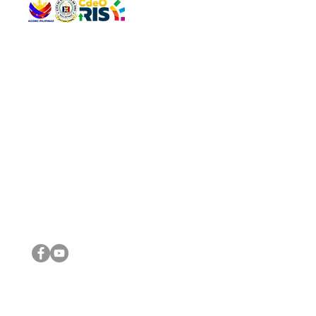
QUICK 
The Gav
VISIT US
Agenda 
Address: Legislative Building, Office of the City Council,
City Vi
City Hall, Capistrano-Hayes St., Barangay 1, Cagayan de
The Majo
Oro City 9000
The Mino
The City
The Sta
Get in 
Legisla
CONNECT WITH US
(088) 565-0568; (088) 565-0567; (088) 898-0697
(088) 565-0565; (088) 565-0699
Email:
cdeocitycouncil@gmail.com
IMPORTA
FOLLOW US ON OUR SOCIAL MEDIA PLATFORMS
City Go
DILG
DSWD
DOH
DepEd
DBM
©2016 by Sanggunian