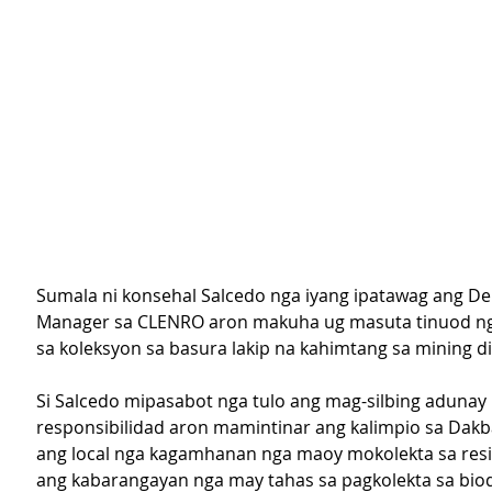
Sumala ni konsehal Salcedo nga iyang ipatawag ang D
Manager sa CLENRO aron makuha ug masuta tinuod ng
sa koleksyon sa basura lakip na kahimtang sa mining d
Si Salcedo mipasabot nga tulo ang mag-silbing adunay 
responsibilidad aron mamintinar ang kalimpio sa Dakb
ang local nga kagamhanan nga maoy mokolekta sa resi
ang kabarangayan nga may tahas sa pagkolekta sa bio