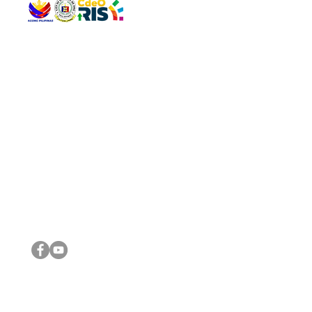
QUICK 
The Gav
VISIT US
Agenda 
Address: Legislative Building, Office of the City Council,
City Vi
City Hall, Capistrano-Hayes St., Barangay 1, Cagayan de
The Majo
Oro City 9000
The Mino
The City
The Sta
Get in 
Legisla
CONNECT WITH US
(088) 565-0568; (088) 565-0567; (088) 898-0697
(088) 565-0565; (088) 565-0699
Email:
cdeocitycouncil@gmail.com
IMPORTA
FOLLOW US ON OUR SOCIAL MEDIA PLATFORMS
City Go
DILG
DSWD
DOH
DepEd
DBM
©2016 by Sanggunian