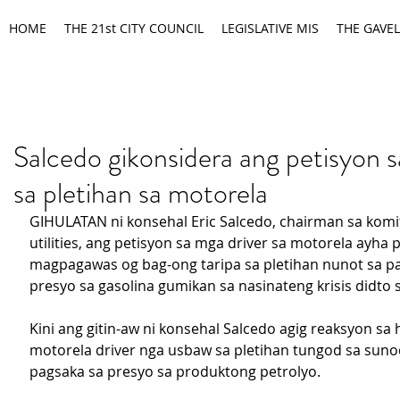
HOME
THE 21st CITY COUNCIL
LEGISLATIVE MIS
THE GAVEL
Salcedo gikonsidera ang petisyon 
sa pletihan sa motorela
GIHULATAN ni konsehal Eric Salcedo, chairman sa komit
utilities, ang petisyon sa mga driver sa motorela ayha p
magpagawas og bag-ong taripa sa pletihan nunot sa p
presyo sa gasolina gumikan sa nasinateng krisis didto 
Kini ang gitin-aw ni konsehal Salcedo agig reaksyon sa 
motorela driver nga usbaw sa pletihan tungod sa sun
pagsaka sa presyo sa produktong petrolyo.