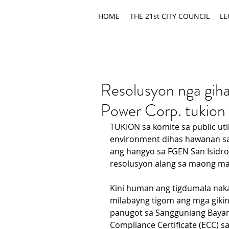
HOME
THE 21st CITY COUNCIL
LE
Resolusyon nga gi
Power Corp. tukion 
TUKION sa komite sa public util
environment dihas hawanan sa 
ang hangyo sa FGEN San Isidr
resolusyon alang sa maong ma
Kini human ang tigdumala naka
milabayng tigom ang mga gikinah
panugot sa Sangguniang Bayan
Compliance Certificate (ECC) 