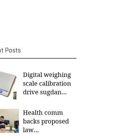
t Posts
Digital weighing
scale calibration
drive sugdan
sunod bulan
Health comm
backs proposed
law
institutionalizing