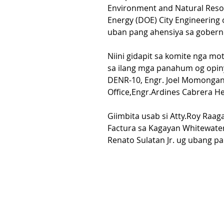
Environment and Natural Reso
Energy (DOE) City Engineering of
uban pang ahensiya sa gobern
Niini gidapit sa komite nga m
sa ilang mga panahum og opiny
DENR-10, Engr. Joel Momongan
Office,Engr.Ardines Cabrera H
Giimbita usab si Atty.Roy Raaga
Factura sa Kagayan Whitewater
Renato Sulatan Jr. ug ubang p