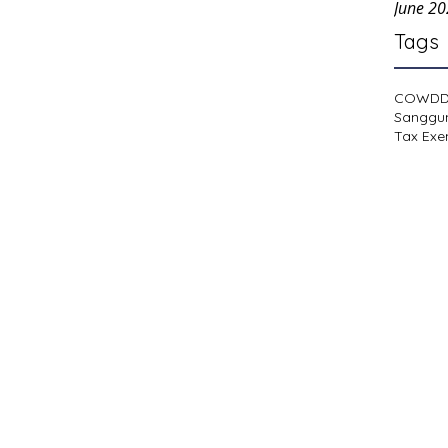
June 2
Tags
COWD
Sanggu
Tax Exe