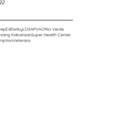
022
DepEd
Derby
LOSA
PVAO
Rio Verde
niang Kabataan
Super Health Center
mption
Veterans