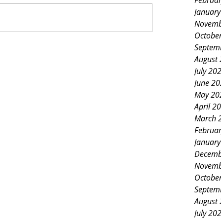
Februa
Januar
Novemb
Octobe
Septem
August
July 20
June 2
May 20
April 2
March 
Februa
Januar
Decemb
Novemb
Octobe
Septem
August
July 20