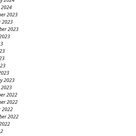
ry 2024
y 2024
er 2023
r 2023
ber 2023
 2023
23
023
23
023
2023
ry 2023
y 2023
er 2022
er 2022
r 2022
ber 2022
 2022
22