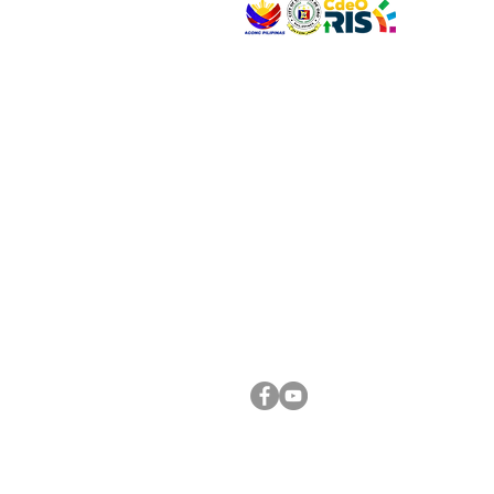
VISIT US
Address: Legislative Building, Office of the City
City Hall, Capistrano-Hayes St., Barangay 1, Ca
Oro City 9000
CONNECT WITH US
(088) 565-0568; (088) 565-0567; (088) 898-
(088) 565-0565; (088) 565-0699
Email:
cdeocitycouncil@gmail.com
FOLLOW US ON OUR SOCIAL MEDIA PLATFORM