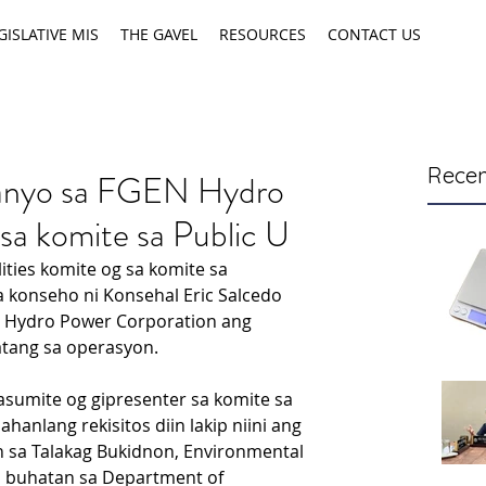
GISLATIVE MIS
THE GAVEL
RESOURCES
CONTACT US
Recen
hanyo sa FGEN Hydro
sa komite sa Public U
ities komite og sa komite sa 
konseho ni Konsehal Eric Salcedo 
o Hydro Power Corporation ang 
tang sa operasyon.
sumite og gipresenter sa komite sa 
anlang rekisitos diin lakip niini ang 
 sa Talakag Bukidnon, Environmental 
sa buhatan sa Department of 