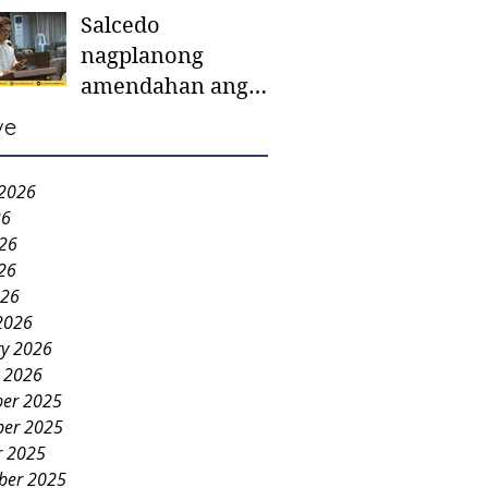
Salcedo
mother-to-mother
nagplanong
support groups,
amendahan ang
first 1,000 days
ordinansa batok
nutrition program
ve
colorum nga bao-
bao
 2026
26
026
26
026
2026
ry 2026
y 2026
er 2025
er 2025
r 2025
ber 2025