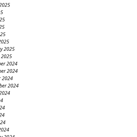
 2025
25
025
25
025
2025
ry 2025
y 2025
er 2024
er 2024
r 2024
ber 2024
 2024
24
024
24
024
2024