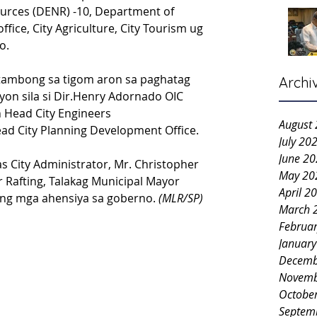
urces (DENR) -10, Department of 
fice, City Agriculture, City Tourism ug 
o.
otambong sa tigom aron sa paghatag 
Archi
on sila si Dir.Henry Adornado OIC 
 Head City Engineers 
August
ead City Planning Development Office.
July 20
June 2
s City Administrator, Mr. Christopher 
May 20
 Rafting, Talakag Municipal Mayor 
April 2
ang mga ahensiya sa goberno. 
(MLR/SP)
March 
Februa
Januar
Decemb
Novemb
Octobe
Septem