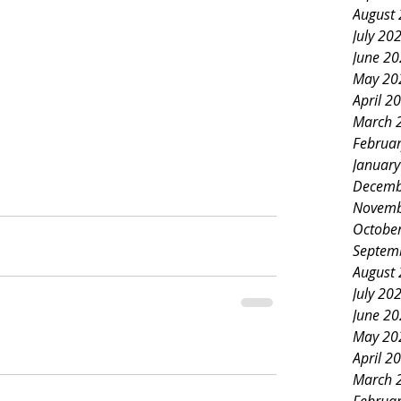
August
July 20
June 2
May 20
April 2
March 
Februa
Januar
Decemb
Novemb
Octobe
Septem
August
July 20
June 2
May 20
April 2
March 