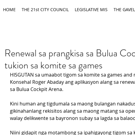
HOME
THE 21st CITY COUNCIL
LEGISLATIVE MIS
THE GAVEL
Renewal sa prangkisa sa Bulua Coc
tukion sa komite sa games
HISGUTAN sa umaabot tigom sa komite sa games and 
Konsehal Roger Abaday ang aplikasyon alang sa renewa
sa Bulua Cockpit Arena.
Kini human ang tigdumala sa maong bulangan nakadus
gikinahanlang rekisitos alang sa maong matang sa ope
walay delikwente sa bayronon subay sa lagda sa balao
Niini gidapit nga motambong sa ipahigayong tigom sa 