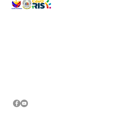
QUICK 
The Gav
VISIT US
Agenda 
Address: Legislative Building, Office of the City Council,
City Vi
City Hall, Capistrano-Hayes St., Barangay 1, Cagayan de
The Majo
Oro City 9000
The Mino
The City
The Sta
Get in 
Legisla
CONNECT WITH US
(088) 565-0568; (088) 565-0567; (088) 898-0697
(088) 565-0565; (088) 565-0699
Email:
cdeocitycouncil@gmail.com
IMPORTA
FOLLOW US ON OUR SOCIAL MEDIA PLATFORMS
City Go
DILG
DSWD
DOH
DepEd
DBM
©2016 by Sanggunian