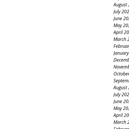
August
July 20
June 2
May 20
April 2
March 
Februa
Januar
Decemb
Novemb
Octobe
Septem
August
July 20
June 2
May 20
April 2
March 