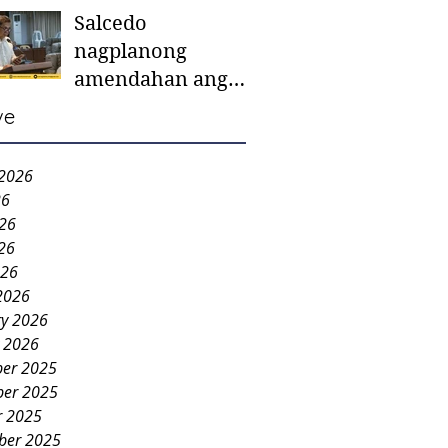
Salcedo
mother-to-mother
nagplanong
support groups,
amendahan ang
first 1,000 days
ordinansa batok
nutrition program
ve
colorum nga bao-
bao
 2026
26
026
26
026
2026
ry 2026
y 2026
er 2025
er 2025
r 2025
ber 2025