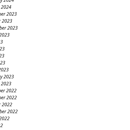
ry 2024
y 2024
er 2023
r 2023
ber 2023
 2023
23
023
23
023
2023
ry 2023
y 2023
er 2022
er 2022
r 2022
ber 2022
 2022
22