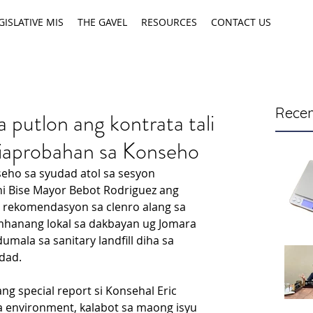
GISLATIVE MIS
THE GAVEL
RESOURCES
CONTACT US
Recen
putlon ang kontrata tali
giaprobahan sa Konseho
ho sa syudad atol sa sesyon 
i Bise Mayor Bebot Rodriguez ang 
 rekomendasyon sa clenro alang sa 
amhanang lokal sa dakbayan ug Jomara 
umala sa sanitary landfill diha sa 
dad.
g special report si Konsehal Eric 
a environment, kalabot sa maong isyu 