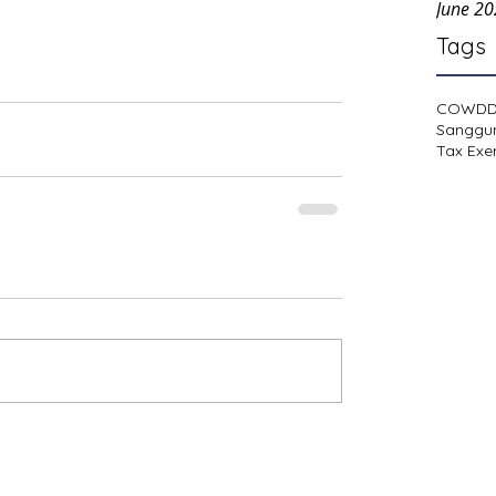
June 2
Tags
COWD
Sanggu
Tax Exe