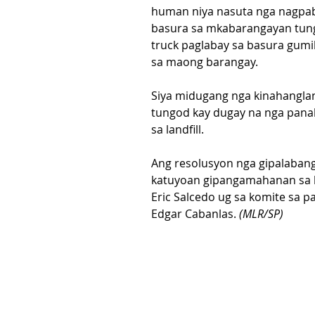
human niya nasuta nga nagpabi
basura sa mkabarangayan tun
truck paglabay sa basura gumi
sa maong barangay.
Siya midugang nga kinahangla
tungod kay dugay na nga pan
sa landfill.
Ang resolusyon nga gipalabang
katuyoan gipangamahanan sa k
Eric Salcedo ug sa komite sa 
Edgar Cabanlas. 
(MLR/SP)