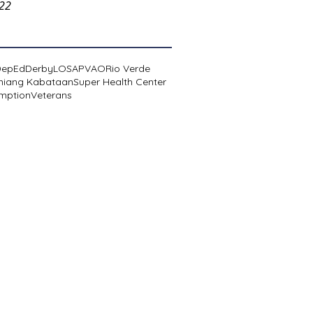
022
DepEd
Derby
LOSA
PVAO
Rio Verde
niang Kabataan
Super Health Center
mption
Veterans