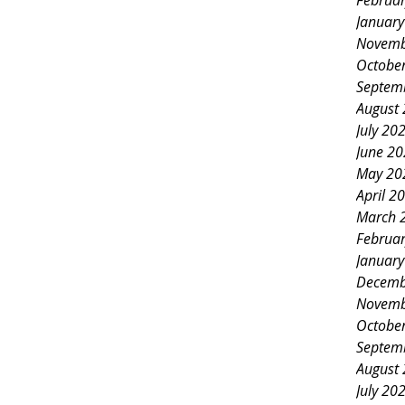
Februa
Januar
Novemb
Octobe
Septem
August
July 20
June 2
May 20
April 2
March 
Februa
Januar
Decemb
Novemb
Octobe
Septem
August
July 20