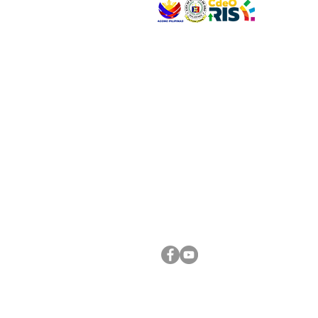
VISIT US
Address: Legislative Building, Office of the City
City Hall, Capistrano-Hayes St., Barangay 1, Ca
Oro City 9000
CONNECT WITH US
(088) 565-0568; (088) 565-0567; (088) 898-
(088) 565-0565; (088) 565-0699
Email:
cdeocitycouncil@gmail.com
FOLLOW US ON OUR SOCIAL MEDIA PLATFORM