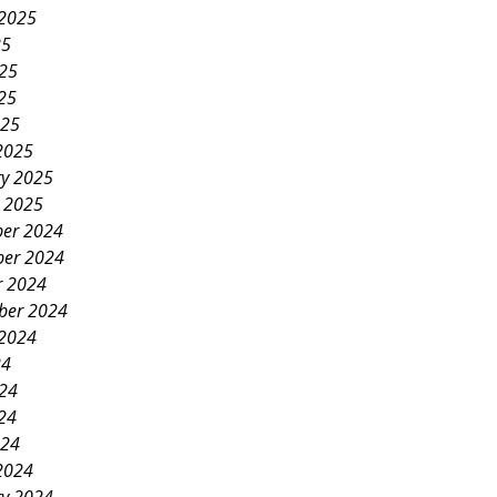
 2025
25
025
25
025
2025
ry 2025
y 2025
er 2024
er 2024
r 2024
ber 2024
 2024
24
024
24
024
2024