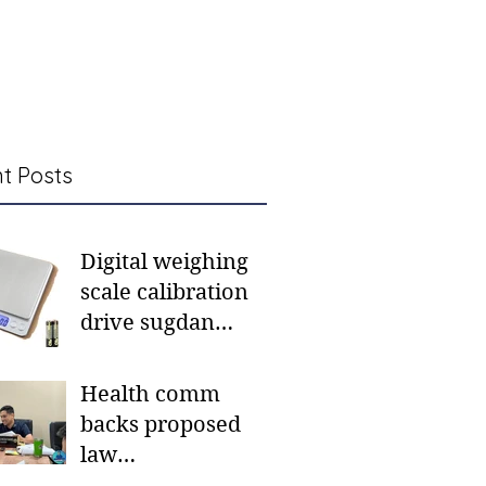
t Posts
Digital weighing
scale calibration
drive sugdan
sunod bulan
Health comm
backs proposed
law
institutionalizing