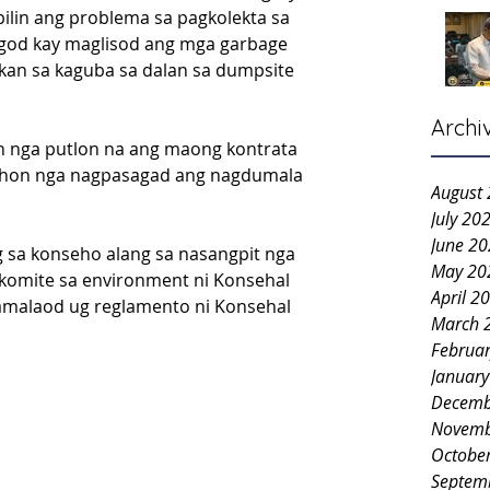
lin ang problema sa pagkolekta sa 
god kay maglisod ang mga garbage 
kan sa kaguba sa dalan sa dumpsite 
Archi
n nga putlon na ang maong kontrata 
ahon nga nagpasagad ang nagdumala 
August
July 20
June 2
 sa konseho alang sa nasangpit nga 
May 20
omite sa environment ni Konsehal 
April 2
pamalaod ug reglamento ni Konsehal 
March 
Februa
Januar
Decemb
Novemb
Octobe
Septem