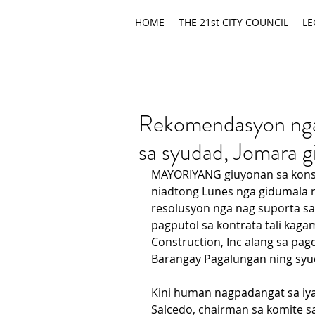
HOME
THE 21st CITY COUNCIL
LE
Rekomendasyon nga 
sa syudad, Jomara 
MAYORIYANG giuyonan sa konse
niadtong Lunes nga gidumala n
resolusyon nga nag suporta sa
pagputol sa kontrata tali kag
Construction, Inc alang sa pagd
Barangay Pagalungan ning syu
Kini human nagpadangat sa iyan
Salcedo, chairman sa komite s