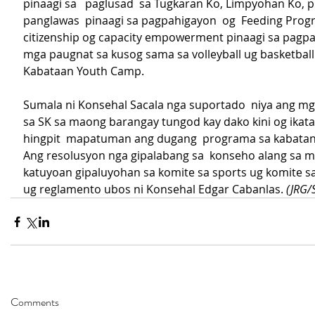
pinaagi sa   paglusad  sa Tugkaran Ko, Limpyohan Ko, 
panglawas  pinaagi sa pagpahigayon  og  Feeding Progr
citizenship og capacity empowerment pinaagi sa pagpa
mga paugnat sa kusog sama sa volleyball ug basketball
Kabataan Youth Camp.
Sumala ni Konsehal Sacala nga suportado  niya ang m
sa SK sa maong barangay tungod kay dako kini og ikata
hingpit  mapatuman ang dugang  programa sa kabata
Ang resolusyon nga gipalabang sa  konseho alang sa 
katuyoan gipaluyohan sa komite sa sports ug komite s
ug reglamento ubos ni Konsehal Edgar Cabanlas. 
(JRG/
Comments