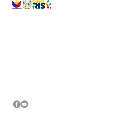
QUICK 
The Gav
VISIT US
Agenda 
Address: Legislative Building, Office of the City Council,
City Vi
City Hall, Capistrano-Hayes St., Barangay 1, Cagayan de
The Majo
Oro City 9000
The Mino
The City
The Sta
Get in 
Legisla
CONNECT WITH US
(088) 565-0568; (088) 565-0567; (088) 898-0697
(088) 565-0565; (088) 565-0699
Email:
cdeocitycouncil@gmail.com
IMPORTA
FOLLOW US ON OUR SOCIAL MEDIA PLATFORMS
City Go
DILG
DSWD
DOH
DepEd
DBM
©2016 by Sanggunian