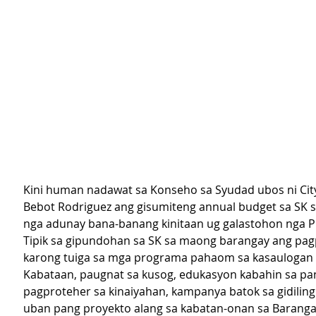
Kini human nadawat sa Konseho sa Syudad ubos ni Cit
Bebot Rodriguez ang gisumiteng annual budget sa SK 
nga adunay bana-banang kinitaan ug galastohon nga P5
Tipik sa gipundohan sa SK sa maong barangay ang pa
karong tuiga sa mga programa pahaom sa kasaulogan 
Kabataan, paugnat sa kusog, edukasyon kabahin sa pa
pagproteher sa kinaiyahan, kampanya batok sa gidiling
uban pang proyekto alang sa kabatan-onan sa Baranga