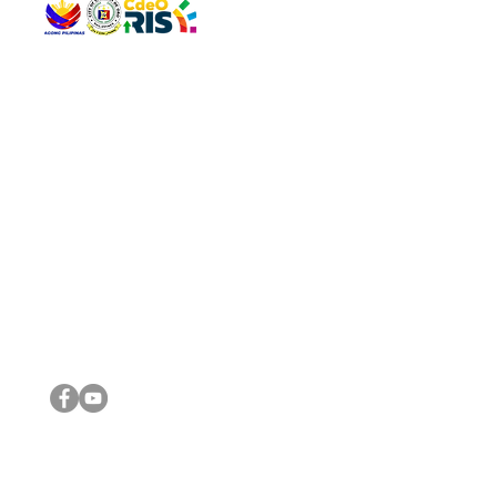
QUICK 
The Gav
VISIT US
Agenda 
Address: Legislative Building, Office of the City Council,
City Vi
City Hall, Capistrano-Hayes St., Barangay 1, Cagayan de
The Majo
Oro City 9000
The Mino
The City
The Sta
Get in 
Legisla
CONNECT WITH US
(088) 565-0568; (088) 565-0567; (088) 898-0697
(088) 565-0565; (088) 565-0699
Email:
cdeocitycouncil@gmail.com
IMPORTA
FOLLOW US ON OUR SOCIAL MEDIA PLATFORMS
City Go
DILG
DSWD
DOH
DepEd
DBM
©2016 by Sanggunian