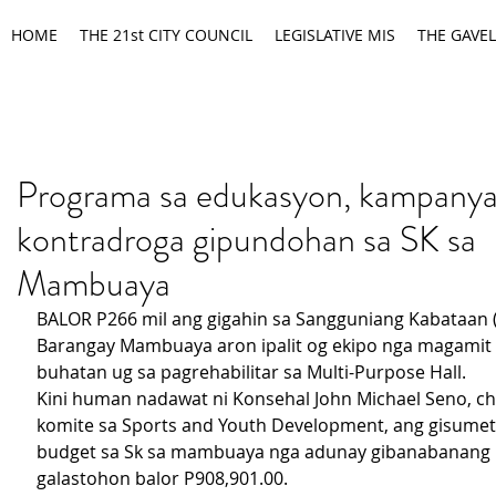
HOME
THE 21st CITY COUNCIL
LEGISLATIVE MIS
THE GAVEL
Programa sa edukasyon, kampany
kontradroga gipundohan sa SK sa
Mambuaya
BALOR P266 mil ang gigahin sa Sangguniang Kabataan (
Barangay Mambuaya aron ipalit og ekipo nga magamit s
buhatan ug sa pagrehabilitar sa Multi-Purpose Hall.
Kini human nadawat ni Konsehal John Michael Seno, ch
komite sa Sports and Youth Development, ang gisumet
budget sa Sk sa mambuaya nga adunay gibanabanang k
galastohon balor P908,901.00.