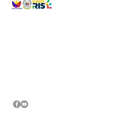
QUICK 
The Gav
VISIT US
Agenda 
Address: Legislative Building, Office of the City Council,
City Vi
City Hall, Capistrano-Hayes St., Barangay 1, Cagayan de
The Majo
Oro City 9000
The Mino
The City
The Sta
Get in 
Legisla
CONNECT WITH US
(088) 565-0568; (088) 565-0567; (088) 898-0697
(088) 565-0565; (088) 565-0699
Email:
cdeocitycouncil@gmail.com
IMPORTA
FOLLOW US ON OUR SOCIAL MEDIA PLATFORMS
City Go
DILG
DSWD
DOH
DepEd
DBM
©2016 by Sanggunian