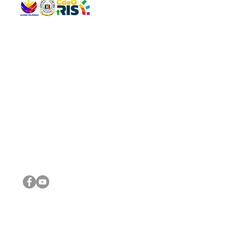
QUICK 
The Gav
VISIT US
Agenda 
Address: Legislative Building, Office of the City Council,
City Vi
City Hall, Capistrano-Hayes St., Barangay 1, Cagayan de
The Majo
Oro City 9000
The Mino
The City
The Sta
Get in 
Legisla
CONNECT WITH US
(088) 565-0568; (088) 565-0567; (088) 898-0697
(088) 565-0565; (088) 565-0699
Email:
cdeocitycouncil@gmail.com
IMPORTA
FOLLOW US ON OUR SOCIAL MEDIA PLATFORMS
City Go
DILG
DSWD
DOH
DepEd
DBM
©2016 by Sanggunian