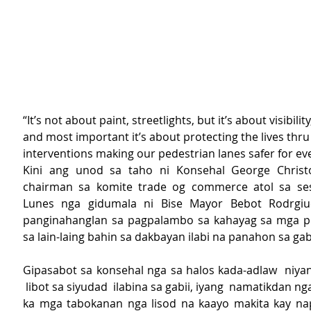
“It’s not about paint, streetlights, but it’s about visibilit
and most important it’s about protecting the lives thru
interventions making our pedestrian lanes safer for ev
Kini ang unod sa taho ni Konsehal George Christo
chairman sa komite trade og commerce atol sa ses
Lunes nga gidumala ni Bise Mayor Bebot Rodrgiue
panginahanglan sa pagpalambo sa kahayag sa mga pe
sa lain-laing bahin sa dakbayan ilabi na panahon sa gabi
Gipasabot sa konsehal nga sa halos kada-adlaw  niya
 libot sa siyudad  ilabina sa gabii, iyang  namatikdan ng
ka mga tabokanan nga lisod na kaayo makita kay na