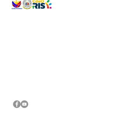
QUICK 
The Gav
VISIT US
Agenda 
Address: Legislative Building, Office of the City Council,
City Vi
City Hall, Capistrano-Hayes St., Barangay 1, Cagayan de
The Majo
Oro City 9000
The Mino
The City
The Sta
Get in 
Legisla
CONNECT WITH US
(088) 565-0568; (088) 565-0567; (088) 898-0697
(088) 565-0565; (088) 565-0699
Email:
cdeocitycouncil@gmail.com
IMPORTA
FOLLOW US ON OUR SOCIAL MEDIA PLATFORMS
City Go
DILG
DSWD
DOH
DepEd
DBM
©2016 by Sanggunian