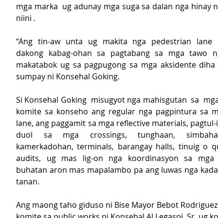
mga marka  ug adunay mga suga sa dalan nga hinay n
niini .
“Ang tin-aw unta ug makita nga pedestrian lane
dakong kabag-ohan sa pagtabang sa mga tawo ng
makatabok ug sa pagpugong sa mga aksidente diha s
sumpay ni Konsehal Goking.
Si Konsehal Goking  misugyot nga mahisgutan  sa  mga
komite sa konseho ang regular nga pagpintura sa m
lane, ang paggamit sa mga reflective materials, pagtul-
duol sa mga crossings, tunghaan, simbahan,
kamerkadohan, terminals, barangay halls, tinuig o qua
audits, ug mas lig-on nga koordinasyon sa mga 
buhatan aron mas mapalambo pa ang luwas nga kadal
tanan.
Ang maong taho giduso ni Bise Mayor Bebot Rodriguez
komite sa public works ni Konsehal Al Legaspi, Sr. ug k