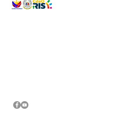
QUICK 
The Gav
VISIT US
Agenda 
Address: Legislative Building, Office of the City Council,
City Vi
City Hall, Capistrano-Hayes St., Barangay 1, Cagayan de
The Majo
Oro City 9000
The Mino
The City
The Sta
Get in 
Legisla
CONNECT WITH US
(088) 565-0568; (088) 565-0567; (088) 898-0697
(088) 565-0565; (088) 565-0699
Email:
cdeocitycouncil@gmail.com
IMPORTA
FOLLOW US ON OUR SOCIAL MEDIA PLATFORMS
City Go
DILG
DSWD
DOH
DepEd
DBM
©2016 by Sanggunian