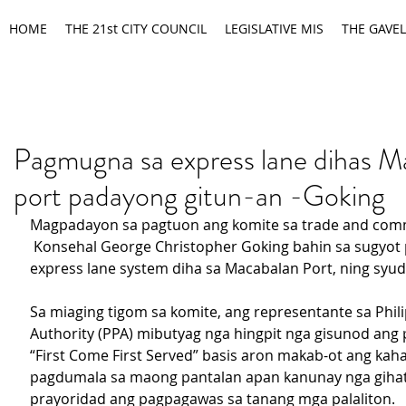
HOME
THE 21st CITY COUNCIL
LEGISLATIVE MIS
THE GAVEL
Pagmugna sa express lane dihas M
port padayong gitun-an -Goking
Magpadayon sa pagtuon ang komite sa trade and com
 Konsehal George Christopher Goking bahin sa sugyot
express lane system diha sa Macabalan Port, ning syud
Sa miaging tigom sa komite, ang representante sa Phili
Authority (PPA) mibutyag nga hingpit nga gisunod ang p
“First Come First Served” basis aron makab-ot ang kah
pagdumala sa maong pantalan apan kanunay nga gihat
prayoridad ang pagpagawas sa tanang mga palaliton.