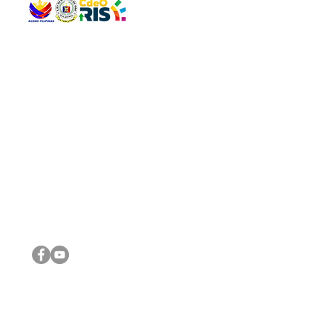
QUICK 
The Gav
VISIT US
Agenda 
Address: Legislative Building, Office of the City Council,
City Vi
City Hall, Capistrano-Hayes St., Barangay 1, Cagayan de
The Majo
Oro City 9000
The Mino
The City
The Sta
Get in 
Legisla
CONNECT WITH US
(088) 565-0568; (088) 565-0567; (088) 898-0697
(088) 565-0565; (088) 565-0699
Email:
cdeocitycouncil@gmail.com
IMPORTA
FOLLOW US ON OUR SOCIAL MEDIA PLATFORMS
City Go
DILG
DSWD
DOH
DepEd
DBM
©2016 by Sanggunian