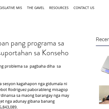
GISLATIVE MIS
THE GAVEL
RESOURCES
CONTACT US
Recen
uban pang programa sa
suportahan sa Konseho
 problema sa  pagbaha diha  sa 
a sesyon kagahapon nga gidumala ni 
Bebot Rodriguez paborableng misagop 
ordinansa sa maong barangay nga may 
get nga adunay gibana banang 
5,843,089.