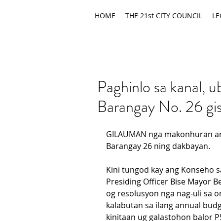
HOME
THE 21st CITY COUNCIL
LE
Paghinlo sa kanal, 
Barangay No. 26 gi
GILAUMAN nga makonhuran ang
Barangay 26 ning dakbayan.
Kini tungod kay ang Konseho s
Presiding Officer Bise Mayor 
og resolusyon nga nag-uli sa 
kalabutan sa ilang annual bud
kinitaan ug galastohon balor P