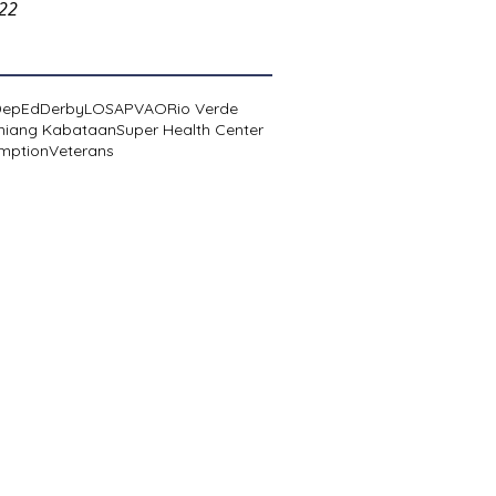
022
DepEd
Derby
LOSA
PVAO
Rio Verde
niang Kabataan
Super Health Center
mption
Veterans