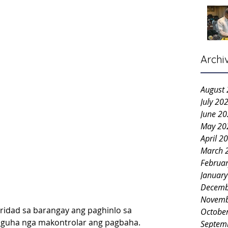
Archi
August
July 20
June 2
May 20
April 2
March 
Februa
Januar
Decemb
Novemb
ridad sa barangay ang paghinlo sa  
Octobe
tinguha nga makontrolar ang pagbaha.
Septem