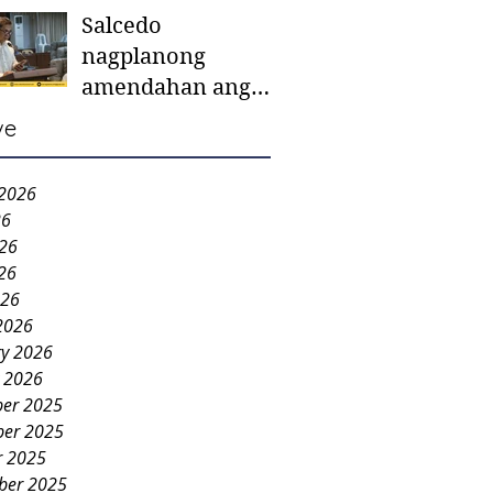
Salcedo
mother-to-mother
nagplanong
support groups,
amendahan ang
first 1,000 days
ordinansa batok
nutrition program
ve
colorum nga bao-
bao
 2026
26
026
26
026
2026
ry 2026
y 2026
er 2025
er 2025
r 2025
ber 2025