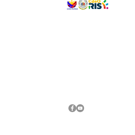
VISIT US
Address: Legislative Building, Office of the City
City Hall, Capistrano-Hayes St., Barangay 1, Ca
Oro City 9000
CONNECT WITH US
(088) 565-0568; (088) 565-0567; (088) 898-
(088) 565-0565; (088) 565-0699
Email:
cdeocitycouncil@gmail.com
FOLLOW US ON OUR SOCIAL MEDIA PLATFORM