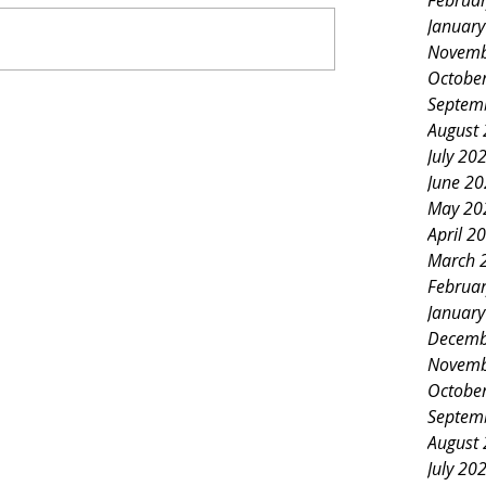
Februa
Januar
Novemb
Octobe
Septem
August
July 20
June 2
May 20
April 2
March 
Februa
Januar
Decemb
Novemb
Octobe
Septem
August
July 20