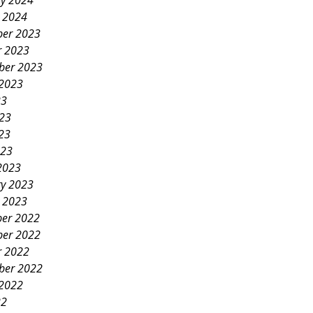
ry 2024
y 2024
er 2023
r 2023
ber 2023
 2023
23
023
23
023
2023
ry 2023
y 2023
er 2022
er 2022
r 2022
ber 2022
 2022
22