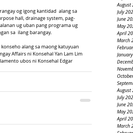
August
angay og igong kantidad  alang sa 
July 20
urpose hall, drainage system, pag-
June 2
adalanan ug uban pang programa ug 
May 20
an sa  ilang barangay.
April 2
March 
a konseho alang sa maong katuyuan 
Februa
ngay Affairs ni Konsehal Yan Lam Lim 
Januar
lamento ubos ni Konsehal Edgar 
Decemb
Novemb
Octobe
Septem
August
July 20
June 2
May 20
April 2
March 