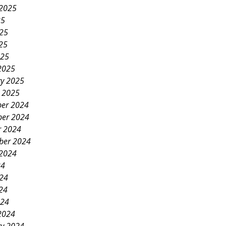
 2025
25
025
25
025
2025
ry 2025
y 2025
er 2024
er 2024
r 2024
ber 2024
 2024
24
024
24
024
2024