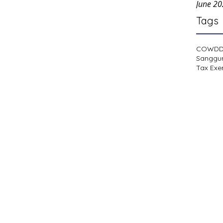
June 2
Tags
COWD
Sanggu
Tax Exe