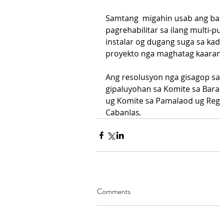
Samtang  migahin usab ang bar
pagrehabilitar sa ilang multi-p
instalar og dugang suga sa k
proyekto nga maghatag kaarang
Ang resolusyon nga gisagop s
gipaluyohan sa Komite sa Bara
ug Komite sa Pamalaod ug Reg
Cabanlas
.
Comments