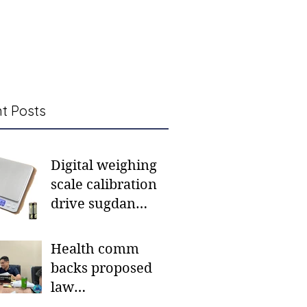
t Posts
Digital weighing
scale calibration
drive sugdan
sunod bulan
Health comm
backs proposed
law
institutionalizing