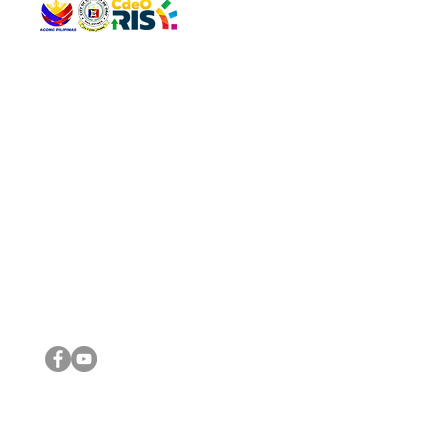
QUICK 
The Gav
VISIT US
Agenda 
Address: Legislative Building, Office of the City Council,
City Vi
City Hall, Capistrano-Hayes St., Barangay 1, Cagayan de
The Majo
Oro City 9000
The Mino
The City
The Sta
Get in 
Legisla
CONNECT WITH US
(088) 565-0568; (088) 565-0567; (088) 898-0697
(088) 565-0565; (088) 565-0699
Email:
cdeocitycouncil@gmail.com
IMPORTA
FOLLOW US ON OUR SOCIAL MEDIA PLATFORMS
City Go
DILG
DSWD
DOH
DepEd
DBM
©2016 by Sanggunian