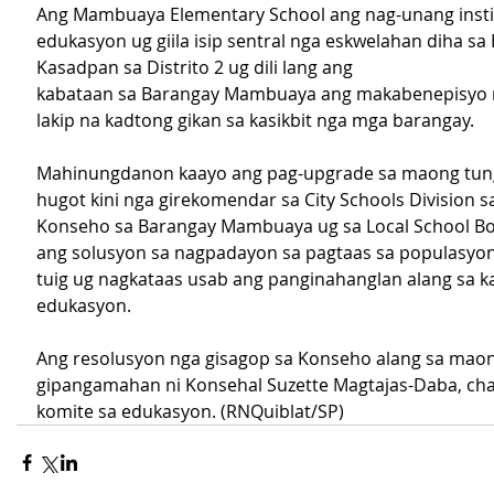
Ang Mambuaya Elementary School ang nag-unang insti
edukasyon ug giila isip sentral nga eskwelahan diha s
Kasadpan sa Distrito 2 ug dili lang ang 
kabataan sa Barangay Mambuaya ang makabenepisyo nii
lakip na kadtong gikan sa kasikbit nga mga barangay.
Mahinungdanon kaayo ang pag-upgrade sa maong tun
hugot kini nga girekomendar sa City Schools Division s
Konseho sa Barangay Mambuaya ug sa Local School Boa
ang solusyon sa nagpadayon sa pagtaas sa populasyon
tuig ug nagkataas usab ang panginahanglan alang sa ka
edukasyon.
Ang resolusyon nga gisagop sa Konseho alang sa mao
gipangamahan ni Konsehal Suzette Magtajas-Daba, cha
komite sa edukasyon. (RNQuiblat/SP)