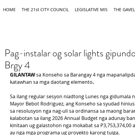
HOME
THE 21st CITY COUNCIL
LEGISLATIVE MIS
THE GAVEL
Pag-instalar og solar lights gipund
Brgy 4
GILANTAW
 sa Konseho sa Barangay 4 nga mapanalipda
katawhan sa mga daotang elemento
.
Sa ilang regular sesyon niadtong Lunes nga gidumala ni 
Mayor Bebot Rodriguez, ang Konseho sa syudad hiniu
sa resolusyon nga nag-uli sa ordinansa sa maong bar
kalabotan sa ilang 2026 Annual Budget nga adunay ba
kinitaan ug galastohon nga mokabat sa P3,753,374,00 a
ay nga mga programa ug proyekto karong tuiga.