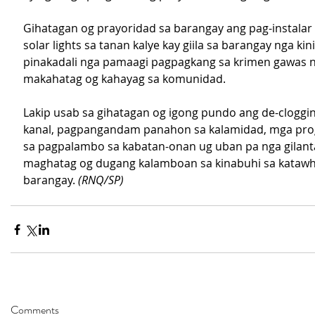
Gihatagan og prayoridad sa barangay ang pag-instalar 
solar lights sa tanan kalye kay giila sa barangay nga kin
pinakadali nga pamaagi pagpagkang sa krimen gawas n
makahatag og kahayag sa komunidad.
Lakip usab sa gihatagan og igong pundo ang de-cloggi
kanal, pagpangandam panahon sa kalamidad, mga pro
sa pagpalambo sa kabatan-onan ug uban pa nga gilan
maghatag og dugang kalamboan sa kinabuhi sa katawh
barangay. 
(RNQ/SP)
Comments