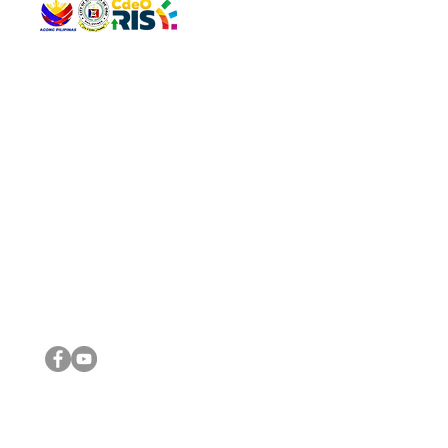
QUICK 
The Gav
VISIT US
Agenda 
Address: Legislative Building, Office of the City Council,
City Vi
City Hall, Capistrano-Hayes St., Barangay 1, Cagayan de
The Majo
Oro City 9000
The Mino
The City
The Sta
Get in 
Legisla
CONNECT WITH US
(088) 565-0568; (088) 565-0567; (088) 898-0697
(088) 565-0565; (088) 565-0699
Email:
cdeocitycouncil@gmail.com
IMPORTA
FOLLOW US ON OUR SOCIAL MEDIA PLATFORMS
City Go
DILG
DSWD
DOH
DepEd
DBM
©2016 by Sanggunian