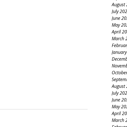
August
July 20
June 2
May 20
April 2
March 
Februa
Januar
Decemb
Novemb
Octobe
Septem
August
July 20
June 2
May 20
April 2
March 