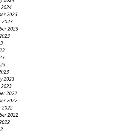
ry 2024
y 2024
er 2023
r 2023
ber 2023
 2023
23
023
23
023
2023
ry 2023
y 2023
er 2022
er 2022
r 2022
ber 2022
 2022
22