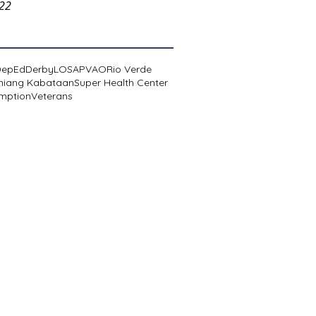
022
DepEd
Derby
LOSA
PVAO
Rio Verde
niang Kabataan
Super Health Center
mption
Veterans