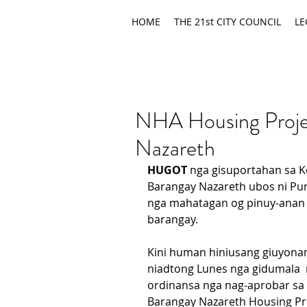
HOME
THE 21st CITY COUNCIL
LE
NHA Housing Proje
Nazareth
HUGOT
 nga gisuportahan sa K
Barangay Nazareth ubos ni Pun
nga mahatagan og pinuy-anan a
barangay.
Kini human hiniusang giuyonan
niadtong Lunes nga gidumala  
ordinansa nga nag-aprobar sa
Barangay Nazareth Housing Pro