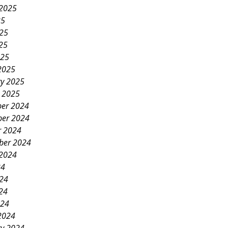
 2025
25
025
25
025
2025
ry 2025
y 2025
er 2024
er 2024
r 2024
ber 2024
 2024
24
024
24
024
2024