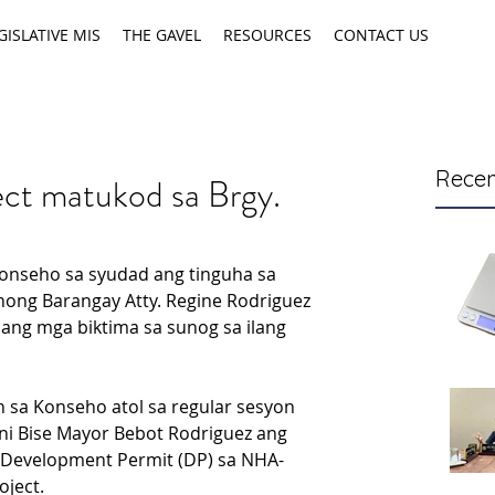
GISLATIVE MIS
THE GAVEL
RESOURCES
CONTACT US
Recen
ct matukod sa Brgy.
onseho sa syudad ang tinguha sa 
ong Barangay Atty. Regine Rodriguez 
ng mga biktima sa sunog sa ilang 
 sa Konseho atol sa regular sesyon 
ni Bise Mayor Bebot Rodriguez ang 
 Development Permit (DP) sa NHA-
ject.