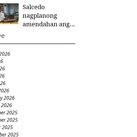
Salcedo
mother-to-mother
nagplanong
support groups,
amendahan ang
first 1,000 days
ordinansa batok
nutrition program
ve
colorum nga bao-
bao
 2026
26
026
26
026
2026
ry 2026
y 2026
er 2025
er 2025
r 2025
ber 2025