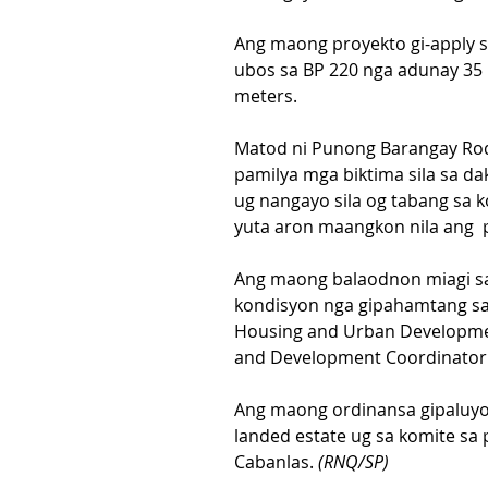
Ang maong proyekto gi-apply s
ubos sa BP 220 nga adunay 35 k
meters.
Matod ni Punong Barangay Rod
pamilya mga biktima sila sa d
ug nangayo sila og tabang sa k
yuta aron maangkon nila ang 
Ang maong balaodnon miagi sa
kondisyon nga gipahamtang sa 
Housing and Urban Developmen
and Development Coordinator
Ang maong ordinansa gipaluyoh
landed estate ug sa komite sa
Cabanlas. 
(RNQ/SP)