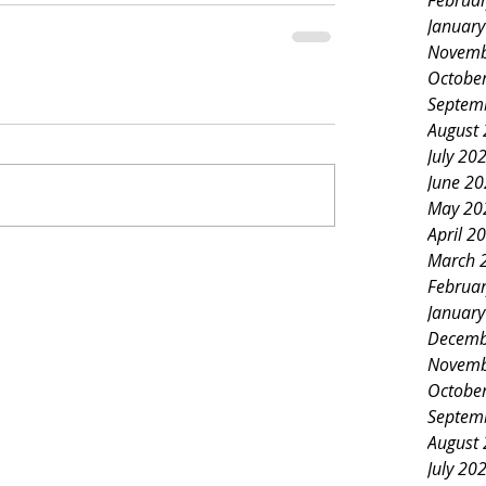
Februa
Januar
Novemb
Octobe
Septem
August
July 20
June 2
May 20
April 2
March 
Februa
Januar
Decemb
Novemb
Octobe
Septem
August
July 20