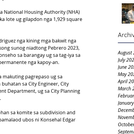
a National Housing Authority (NHA) 
a lote ug gilapdon nga 1,929 square 
Archi
riguez nga kining mga bakwit nga 
akong sunog niadtong Pebrero 2023, 
August
onseho sa barangay ug sa tag-iya sa 
July 20
 permanente nga kapoy-an.
June 2
May 20
 makuting pagrepaso ug sa 
April 2
buhatan sa City Engineer, City 
March 
t Department, ug sa City Planning 
Februa
.
Januar
Decemb
an sa komite sa subdivision and 
Novemb
 pamalaod ubos ni Konsehal Edgar 
Octobe
Septem