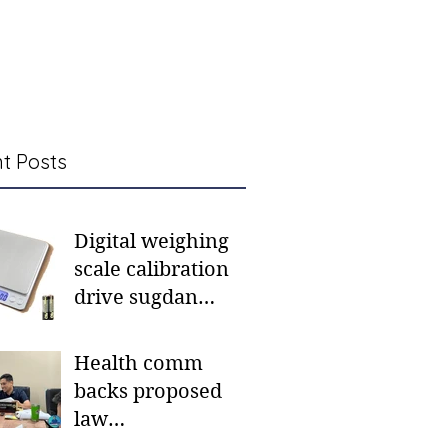
t Posts
Digital weighing
scale calibration
drive sugdan
sunod bulan
Health comm
backs proposed
law
institutionalizing