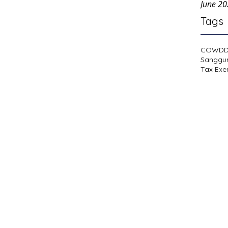
June 2
Tags
COWD
Sanggu
Tax Exe