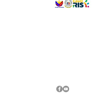
VISIT US
Address: Legislative Building, Office of the City
City Hall, Capistrano-Hayes St., Barangay 1, Ca
Oro City 9000
CONNECT WITH US
(088) 565-0568; (088) 565-0567; (088) 898-
(088) 565-0565; (088) 565-0699
Email:
cdeocitycouncil@gmail.com
FOLLOW US ON OUR SOCIAL MEDIA PLATFORM