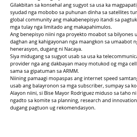
Gilakbitan sa konsehal ang sugyot sa usa ka magpapati
syudad nga mobobo sa puhunan dinha sa satellites tu
global community ang makabenepisyo itandi sa pagtu
mga tulay nga limitado ang makapahimulos.
Ang benepisyo niini nga proyekto moabot sa bilyones 
daghan ang kahigayonan nga maangkon sa umaabot n
henerasyon, dugang ni Nacaya.
Siya midugang sa sugyot usab sa usa ka telecommunic
provider nga ang dakbayan maoy motukod og mga cells
sama sa gipatuman sa ARMM. 
Niining pamaagi mopaspas ang internet speed samta
usab ang balayronon sa mga subscriber, sumpay sa ko
Alayon niini, si Bise Mayor Rodriguez miduso sa taho n
ngadto sa komite sa planning, research and innovation
dugang pagtuon ug rekomendasyon. 