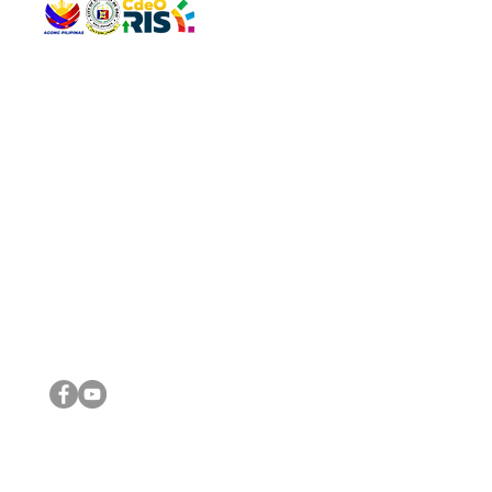
QUICK 
The Gav
VISIT US
Agenda 
Address: Legislative Building, Office of the City Council,
City Vi
City Hall, Capistrano-Hayes St., Barangay 1, Cagayan de
The Majo
Oro City 9000
The Mino
The City
The Sta
Get in 
Legisla
CONNECT WITH US
(088) 565-0568; (088) 565-0567; (088) 898-0697
(088) 565-0565; (088) 565-0699
Email:
cdeocitycouncil@gmail.com
IMPORTA
FOLLOW US ON OUR SOCIAL MEDIA PLATFORMS
City Go
DILG
DSWD
DOH
DepEd
DBM
©2016 by Sanggunian