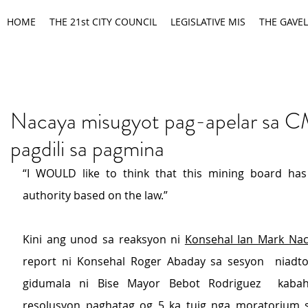
HOME
THE 21st CITY COUNCIL
LEGISLATIVE MIS
THE GAVEL
Nacaya misugyot pag-apelar sa 
pagdili sa pagmina
“I 
WOULD like to think that this mining board has 
authority based on the law.”
Kini ang unod sa reaksyon ni 
Konsehal Ian Mark Na
report ni Konsehal Roger Abaday sa sesyon  niadto
gidumala ni Bise Mayor Bebot Rodriguez  kabah
resolusyon paghatag og 5 ka tuig nga 
moratorium s