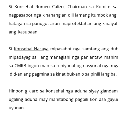
Si Konsehal Romeo Calizo, Chairman sa Komite sa 
nagpasabot nga kinahanglan dili lamang itumbok ang 
hatagan sa panugot aron maprotektahan ang kinaiya
ang  kasubaan.
Si 
Konsehal Nacaya
 mipasabot nga samtang ang duha
mipadayag sa ilang managlahi nga panlantaw, mahim
sa CMRB ingon man sa rehiyonal og nasyonal nga mg
 did-an ang pagmina sa kinatibuk-an o sa pinili lang ba.
Hinoon giklaro sa konsehal nga aduna siyay giandam
ugaling aduna may mahitabong pagpili kon asa gayu
uyunan.