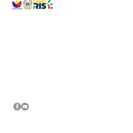
QUICK 
The Gav
VISIT US
Agenda 
Address: Legislative Building, Office of the City Council,
City Vi
City Hall, Capistrano-Hayes St., Barangay 1, Cagayan de
The Majo
Oro City 9000
The Mino
The City
The Sta
Get in 
Legisla
CONNECT WITH US
(088) 565-0568; (088) 565-0567; (088) 898-0697
(088) 565-0565; (088) 565-0699
Email:
cdeocitycouncil@gmail.com
IMPORTA
FOLLOW US ON OUR SOCIAL MEDIA PLATFORMS
City Go
DILG
DSWD
DOH
DepEd
DBM
©2016 by Sanggunian