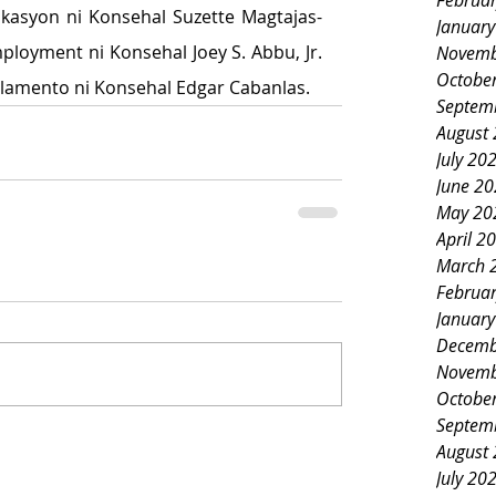
Februa
kasyon ni Konsehal Suzette Magtajas-
Januar
loyment ni Konsehal Joey S. Abbu, Jr. 
Novemb
Octobe
lamento ni Konsehal Edgar Cabanlas.
Septem
August
July 20
June 2
May 20
April 2
March 
Februa
Januar
Decemb
Novemb
Octobe
Septem
August
July 20