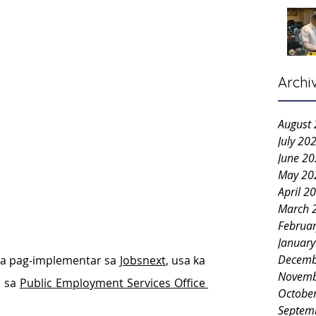
Archi
August
July 20
June 2
May 20
April 2
March 
Februa
Januar
Decemb
sa pag-implementar sa 
Jobsnext
, usa ka 
Novemb
 sa 
Public Employment Services Office 
Octobe
Septem