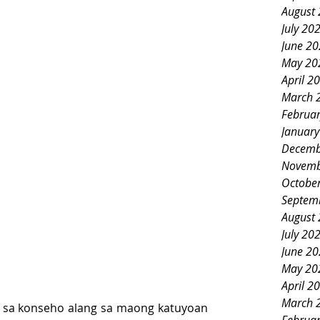
August
July 20
June 2
May 20
April 2
March 
Februa
Januar
Decemb
Novemb
Octobe
Septem
August
July 20
June 2
May 20
April 2
March 
 sa konseho alang sa maong katuyoan 