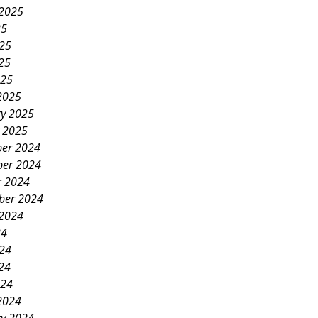
 2025
25
025
25
025
2025
ry 2025
y 2025
er 2024
er 2024
r 2024
ber 2024
 2024
24
024
24
024
2024