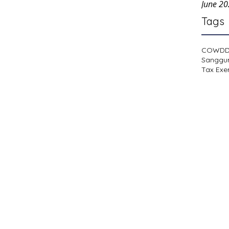
June 2
Tags
COWD
Sanggu
Tax Exe