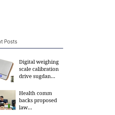
t Posts
Digital weighing
scale calibration
drive sugdan
sunod bulan
Health comm
backs proposed
law
institutionalizing