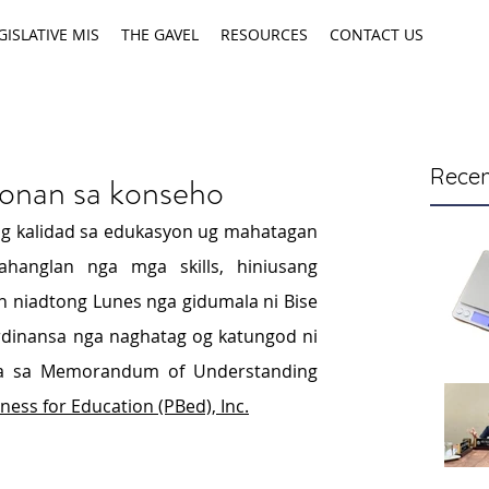
GISLATIVE MIS
THE GAVEL
RESOURCES
CONTACT US
Recen
onan sa konseho
g kalidad sa edukasyon ug mahatagan 
hanglan nga mga skills, hiniusang 
 niadtong Lunes nga gidumala ni Bise 
dinansa nga naghatag og katungod ni 
a sa Memorandum of Understanding 
ness for Education (PBed), Inc.