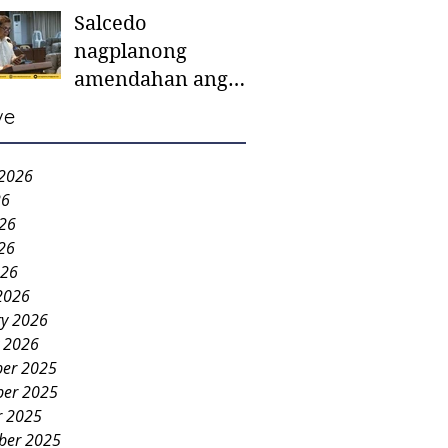
Salcedo
mother-to-mother
nagplanong
support groups,
amendahan ang
first 1,000 days
ordinansa batok
nutrition program
ve
colorum nga bao-
bao
 2026
26
026
26
026
2026
ry 2026
y 2026
er 2025
er 2025
r 2025
ber 2025