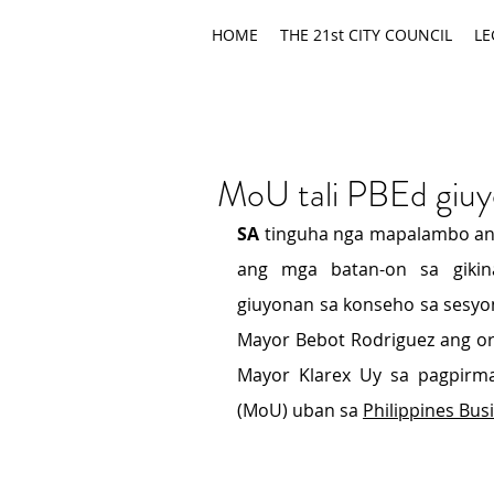
HOME
THE 21st CITY COUNCIL
LE
MoU tali PBEd giuy
SA
 tinguha nga mapalambo an
ang mga batan-on sa gikina
giuyonan sa konseho sa sesyon
Mayor Bebot Rodriguez ang or
Mayor Klarex Uy sa pagpirm
(MoU) uban sa 
Philippines Busi