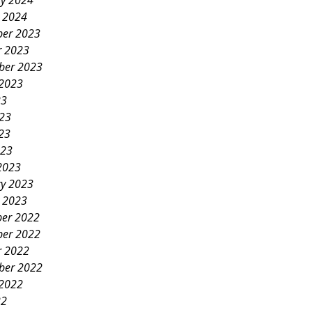
ry 2024
y 2024
er 2023
r 2023
ber 2023
 2023
23
023
23
023
2023
ry 2023
y 2023
er 2022
er 2022
r 2022
ber 2022
 2022
22