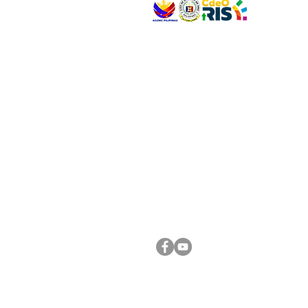
VISIT US
Address: Legislative Building, Office of the City
City Hall, Capistrano-Hayes St., Barangay 1, Ca
Oro City 9000
CONNECT WITH US
(088) 565-0568; (088) 565-0567; (088) 898-
(088) 565-0565; (088) 565-0699
Email:
cdeocitycouncil@gmail.com
FOLLOW US ON OUR SOCIAL MEDIA PLATFORM