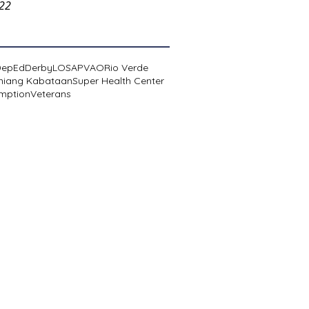
022
DepEd
Derby
LOSA
PVAO
Rio Verde
niang Kabataan
Super Health Center
mption
Veterans