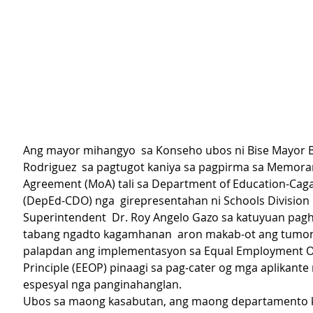
Ang mayor mihangyo  sa Konseho ubos ni Bise Mayor 
Rodriguez  sa pagtugot kaniya sa pagpirma sa Memor
Agreement (MoA) tali sa Department of Education-Caga
(DepEd-CDO) nga  girepresentahan ni Schools Division 
Superintendent  Dr. Roy Angelo Gazo sa katuyuan pagh
tabang ngadto kagamhanan  aron makab-ot ang tumon
palapdan ang implementasyon sa Equal Employment Op
Principle (EEOP) pinaagi sa pag-cater og mga aplikante
espesyal nga panginahanglan.
Ubos sa maong kasabutan, ang maong departamento k