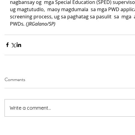
nagbansay og  mga Special Education (SPED) superviso
ug magtutudlo,  maoy magdumala  sa mga PWD applican
screening process, ug sa paghatag sa pasulit  sa  mga  
PWDs
. (JRGalano/SP)
Comments
Write a comment...