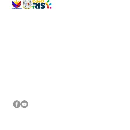
QUICK 
The Gav
VISIT US
Agenda 
Address: Legislative Building, Office of the City Council,
City Vi
City Hall, Capistrano-Hayes St., Barangay 1, Cagayan de
The Majo
Oro City 9000
The Mino
The City
The Sta
Get in 
Legisla
CONNECT WITH US
(088) 565-0568; (088) 565-0567; (088) 898-0697
(088) 565-0565; (088) 565-0699
Email:
cdeocitycouncil@gmail.com
IMPORTA
FOLLOW US ON OUR SOCIAL MEDIA PLATFORMS
City Go
DILG
DSWD
DOH
DepEd
DBM
©2016 by Sanggunian