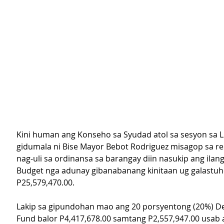
Kini human ang Konseho sa Syudad atol sa sesyon sa 
gidumala ni Bise Mayor Bebot Rodriguez misagop sa re
nag-uli sa ordinansa sa barangay diin nasukip ang ilan
Budget nga adunay gibanabanang kinitaan ug galastuh
P25,579,470.00.
Lakip sa gipundohan mao ang 20 porsyentong (20%) D
Fund balor P4,417,678.00 samtang P2,557,947.00 usab 