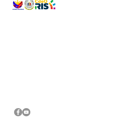
QUICK 
The Gav
VISIT US
Agenda 
Address: Legislative Building, Office of the City Council,
City Vi
City Hall, Capistrano-Hayes St., Barangay 1, Cagayan de
The Majo
Oro City 9000
The Mino
The City
The Sta
Get in 
Legisla
CONNECT WITH US
(088) 565-0568; (088) 565-0567; (088) 898-0697
(088) 565-0565; (088) 565-0699
Email:
cdeocitycouncil@gmail.com
IMPORTA
FOLLOW US ON OUR SOCIAL MEDIA PLATFORMS
City Go
DILG
DSWD
DOH
DepEd
DBM
©2016 by Sanggunian