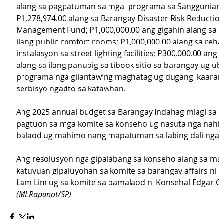
alang sa pagpatuman sa mga  programa sa Sanggunian
P1,278,974.00 alang sa Barangay Disaster Risk Reductio
Management Fund; P1,000,000.00 ang gigahin alang sa
ilang public comfort rooms; P1,000,000.00 alang sa reh
instalasyon sa street lighting facilities; P300,000.00 an
alang sa ilang panubig sa tibook sitio sa barangay ug 
programa nga gilantaw’ng maghatag ug dugang  kaaran
serbisyo ngadto sa katawhan.
Ang 2025 annual budget sa Barangay Indahag miagi sa
pagtuon sa mga komite sa konseho ug nasuta nga nahi
balaod ug mahimo nang mapatuman sa labing dali ng
Ang resolusyon nga gipalabang sa konseho alang sa m
katuyuan gipaluyohan sa komite sa barangay affairs ni
Lam Lim ug sa komite sa pamalaod ni Konsehal Edgar 
(MLRapanot/SP)