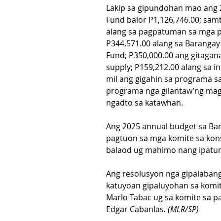
Lakip sa gipundohan mao ang 
Fund balor P1,126,746.00; sam
alang sa pagpatuman sa mga p
P344,571.00 alang sa Barangay
Fund; P350,000.00 ang gitagana
supply; P159,212.00 alang sa ins
mil ang gigahin sa programa s
programa nga gilantaw’ng magh
ngadto sa katawhan.
Ang 2025 annual budget sa Bar
pagtuon sa mga komite sa kon
balaod ug mahimo nang ipatu
Ang resolusyon nga gipalaban
katuyoan gipaluyohan sa komite
Marlo Tabac ug sa komite sa p
Edgar Cabanlas. 
(MLR/SP)