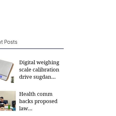
t Posts
Digital weighing
scale calibration
drive sugdan
sunod bulan
Health comm
backs proposed
law
institutionalizing