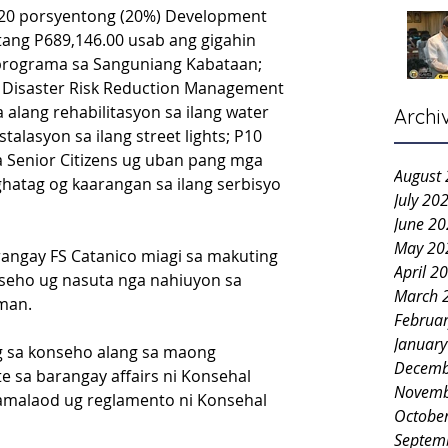
20 porsyentong (20%) Development 
tang P689,146.00 usab ang gigahin 
rograma sa Sanguniang Kabataan; 
 Disaster Risk Reduction Management 
 alang rehabilitasyon sa ilang water 
Archi
talasyon sa ilang street lights; P10 
a Senior Citizens ug uban pang mga 
August
atag og kaarangan sa ilang serbisyo 
July 20
June 2
May 20
angay FS Catanico miagi sa makuting 
April 2
seho ug nasuta nga nahiuyon sa 
March 
man.
Februa
Januar
g sa konseho alang sa maong 
Decemb
 sa barangay affairs ni Konsehal 
Novemb
amalaod ug reglamento ni Konsehal 
Octobe
Septem