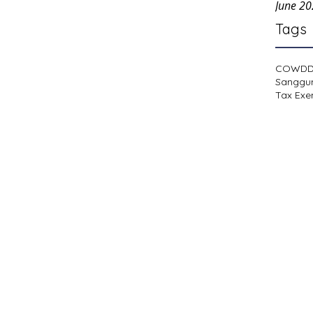
June 2
Tags
COWD
Sanggu
Tax Exe