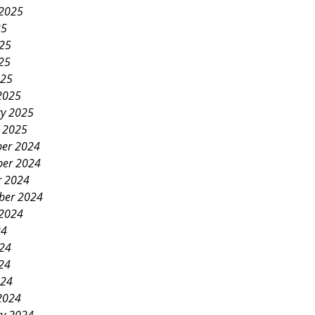
 2025
25
025
25
025
2025
ry 2025
y 2025
er 2024
er 2024
r 2024
ber 2024
 2024
24
024
24
024
2024