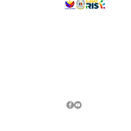
VISIT US
Address: Legislative Building, Office of the City
City Hall, Capistrano-Hayes St., Barangay 1, Ca
Oro City 9000
CONNECT WITH US
(088) 565-0568; (088) 565-0567; (088) 898-
(088) 565-0565; (088) 565-0699
Email:
cdeocitycouncil@gmail.com
FOLLOW US ON OUR SOCIAL MEDIA PLATFORM