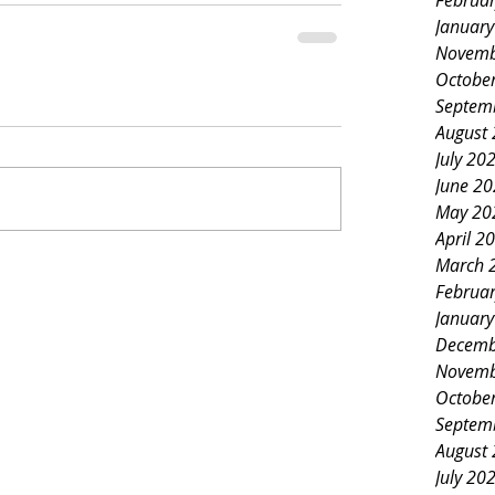
Februa
Januar
Novemb
Octobe
Septem
August
July 20
June 2
May 20
April 2
March 
Februa
Januar
Decemb
Novemb
Octobe
Septem
August
July 20