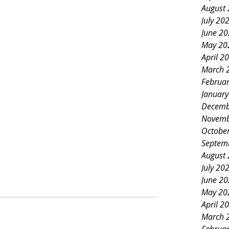
August
July 20
June 2
May 20
April 2
March 
Februa
Januar
Decemb
Novemb
Octobe
Septem
August
July 20
June 2
May 20
April 2
March 