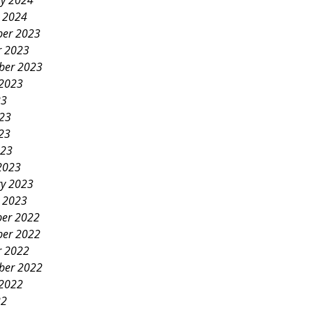
ry 2024
y 2024
er 2023
r 2023
ber 2023
 2023
23
023
23
023
2023
ry 2023
y 2023
er 2022
er 2022
r 2022
ber 2022
 2022
22