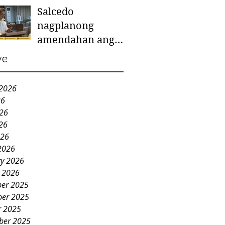
Salcedo
mother-to-mother
nagplanong
support groups,
amendahan ang
first 1,000 days
ordinansa batok
nutrition program
ve
colorum nga bao-
bao
 2026
26
026
26
026
2026
ry 2026
y 2026
er 2025
er 2025
r 2025
ber 2025