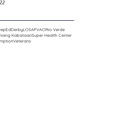
022
DepEd
Derby
LOSA
PVAO
Rio Verde
niang Kabataan
Super Health Center
mption
Veterans