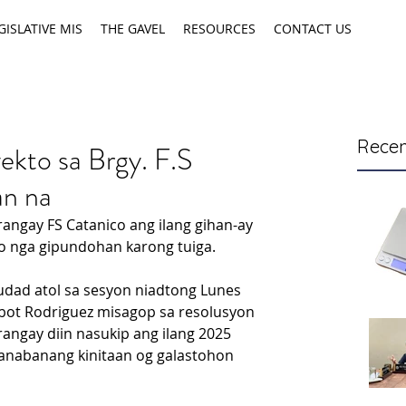
GISLATIVE MIS
THE GAVEL
RESOURCES
CONTACT US
Recen
ekto sa Brgy. F.S
n na
ngay FS Catanico ang ilang gihan-ay 
 nga gipundohan karong tuiga.
dad atol sa sesyon niadtong Lunes 
bot Rodriguez misagop sa resolusyon 
rangay diin nasukip ang ilang 2025 
anabanang kinitaan og galastohon 