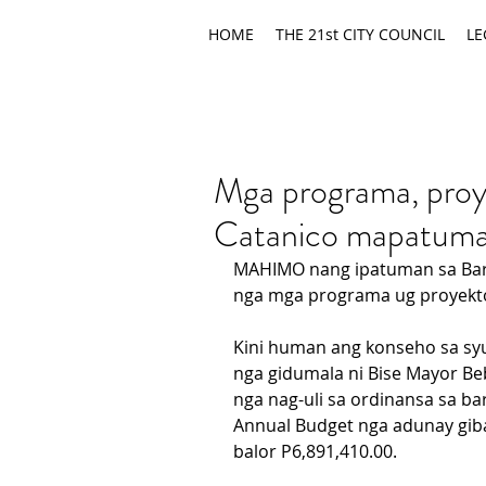
HOME
THE 21st CITY COUNCIL
LE
Mga programa, proy
Catanico mapatuma
MAHIMO nang ipatuman sa Bara
nga mga programa ug proyekto
Kini human ang konseho sa syu
nga gidumala ni Bise Mayor Be
nga nag-uli sa ordinansa sa ba
Annual Budget nga adunay gib
balor P6,891,410.00.