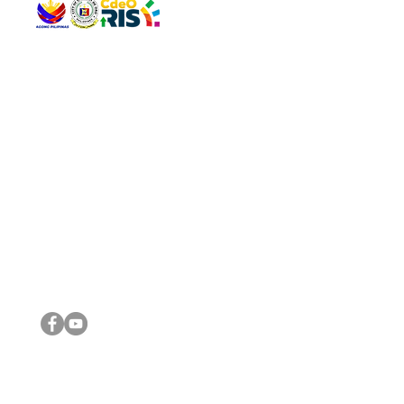
QUICK 
The Gav
VISIT US
Agenda 
Address: Legislative Building, Office of the City Council,
City Vi
City Hall, Capistrano-Hayes St., Barangay 1, Cagayan de
The Majo
Oro City 9000
The Mino
The City
The Sta
Get in 
Legisla
CONNECT WITH US
(088) 565-0568; (088) 565-0567; (088) 898-0697
(088) 565-0565; (088) 565-0699
Email:
cdeocitycouncil@gmail.com
IMPORTA
FOLLOW US ON OUR SOCIAL MEDIA PLATFORMS
City Go
DILG
DSWD
DOH
DepEd
DBM
©2016 by Sanggunian