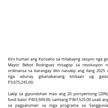
Kini human ang Konseho sa milabayng sesyon nga gid
Mayor Bebot Rodriguez misagop sa resolusyon ng
ordinansa sa barangay diin nasukip ang ilang 2025 
nga adunay gibanabanang kinitaan ug galas
P3,675,245.00.
Lakip sa gipundohan mao ang 20 porsyentong (20%)
fund balor P403,949.00; samtang P367,525.00 usab ang 
sa pagpatuman sa mga programa sa Sanggunian