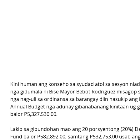
Kini human ang konseho sa syudad atol sa sesyon nia
nga gidumala ni Bise Mayor Bebot Rodriguez misagop s
nga nag-uli sa ordinansa sa barangay diin nasukip ang 
Annual Budget nga adunay gibanabanang kinitaan ug g
balor P5,327,530.00.
Lakip sa gipundohan mao ang 20 porsyentong (20%) D
Fund balor P582,892.00; samtang P532,753.00 usab ang