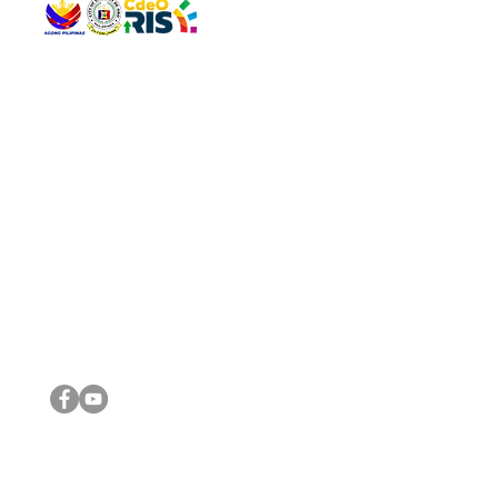
QUICK 
The Gav
VISIT US
Agenda 
Address: Legislative Building, Office of the City Council,
City Vi
City Hall, Capistrano-Hayes St., Barangay 1, Cagayan de
The Majo
Oro City 9000
The Mino
The City
The Sta
Get in 
Legisla
CONNECT WITH US
(088) 565-0568; (088) 565-0567; (088) 898-0697
(088) 565-0565; (088) 565-0699
Email:
cdeocitycouncil@gmail.com
IMPORTA
FOLLOW US ON OUR SOCIAL MEDIA PLATFORMS
City Go
DILG
DSWD
DOH
DepEd
DBM
©2016 by Sanggunian