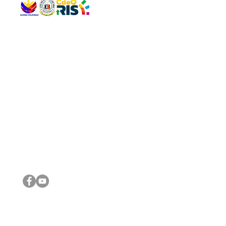
QUICK 
The Gav
VISIT US
Agenda 
Address: Legislative Building, Office of the City Council,
City Vi
City Hall, Capistrano-Hayes St., Barangay 1, Cagayan de
The Majo
Oro City 9000
The Mino
The City
The Sta
Get in 
Legisla
CONNECT WITH US
(088) 565-0568; (088) 565-0567; (088) 898-0697
(088) 565-0565; (088) 565-0699
Email:
cdeocitycouncil@gmail.com
IMPORTA
FOLLOW US ON OUR SOCIAL MEDIA PLATFORMS
City Go
DILG
DSWD
DOH
DepEd
DBM
©2016 by Sanggunian