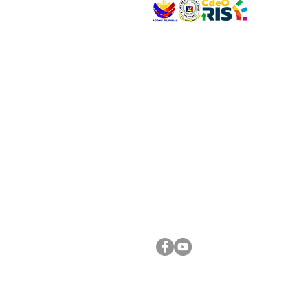
VISIT US
Address: Legislative Building, Office of the City
City Hall, Capistrano-Hayes St., Barangay 1, Ca
Oro City 9000
CONNECT WITH US
(088) 565-0568; (088) 565-0567; (088) 898-
(088) 565-0565; (088) 565-0699
Email:
cdeocitycouncil@gmail.com
FOLLOW US ON OUR SOCIAL MEDIA PLATFORM