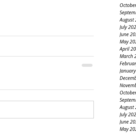
Octobe
Septem
August
July 20
June 2
May 20
April 2
March 
Februa
Januar
Decemb
Novemb
Octobe
Septem
August
July 20
June 2
May 20