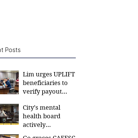
t Posts
Lim urges UPLIFT
beneficiaries to
verify payout
schedules, visit
City’s mental
CSWD district sites
health board
actively
responding to