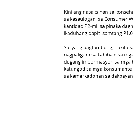
Kini ang nasaksihan sa konseh
sa kasaulogan  sa Consumer We
kantidad P2-mil sa pinaka dagh
ikaduhang dapit  samtang P1,00
Sa iyang pagtambong, nakita s
nagpalig-on sa kahibalo sa m
dugang impormasyon sa mga ba
katungod sa mga konsumante u
sa kamerkadohan sa dakbayan.