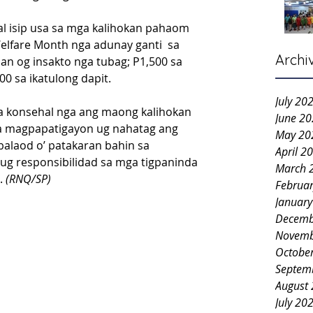
al isip usa sa mga kalihokan pahaom 
lfare Month nga adunay ganti  sa 
Archi
an og insakto nga tubag; P1,500 sa 
0 sa ikatulong dapit.
July 20
a konsehal nga ang maong kalihokan 
June 2
ga magpapatigayon ug nahatag ang 
May 20
laod o’ patakaran bahin sa 
April 2
g responsibilidad sa mga tigpaninda 
March 
 
(RNQ/SP)
Februa
Januar
Decemb
Novemb
Octobe
Septem
August
July 20