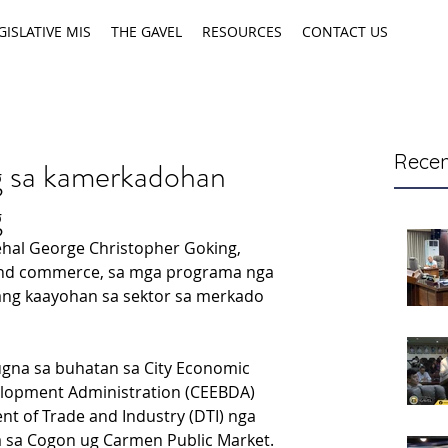
GISLATIVE MIS
THE GAVEL
RESOURCES
CONTACT US
Recen
g sa kamerkadohan
g
hal George Christopher Goking, 
and commerce, sa mga programa nga 
ng kaayohan sa sektor sa merkado 
ugna sa buhatan sa City Economic 
elopment Administration (CEEBDA) 
t of Trade and Industry (DTI) nga 
a sa Cogon ug Carmen Public Market.