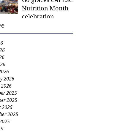
Go graces CAFESCA
students in need -
Nutrition Month
Gaane
celebration
ve
26
026
26
026
2026
ry 2026
y 2026
er 2025
er 2025
r 2025
ber 2025
 2025
25