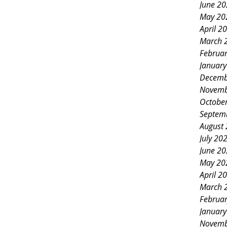
June 2
May 20
April 2
March 
Februa
Januar
Decemb
Novemb
Octobe
Septem
August
July 20
June 2
May 20
April 2
March 
Februa
Januar
Novemb