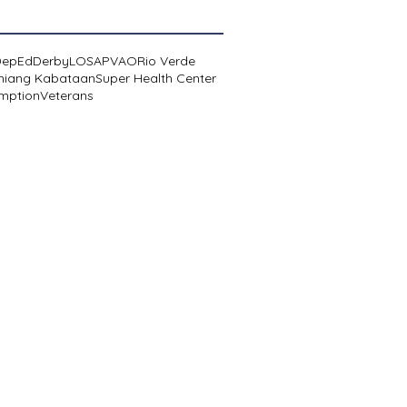
DepEd
Derby
LOSA
PVAO
Rio Verde
niang Kabataan
Super Health Center
mption
Veterans