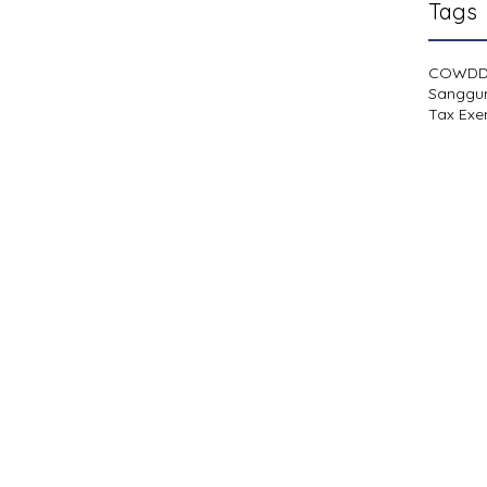
Tags
COWD
Sanggu
Tax Exe