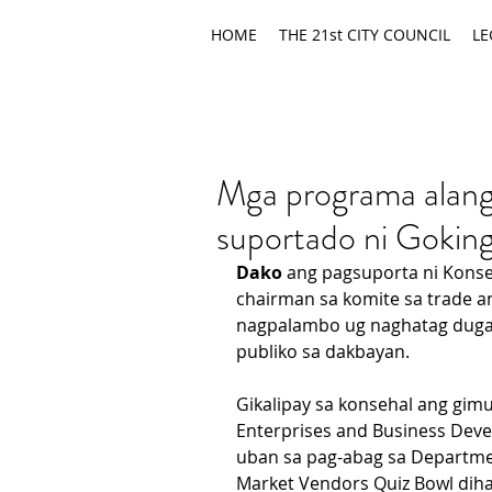
HOME
THE 21st CITY COUNCIL
LE
Mga programa alan
suportado ni Gokin
Dako
 ang pagsuporta ni Konse
chairman sa komite sa trade 
nagpalambo ug naghatag duga
publiko sa dakbayan.
Gikalipay sa konsehal ang gim
Enterprises and Business Dev
uban sa pag-abag sa Departmen
Market Vendors Quiz Bowl dih