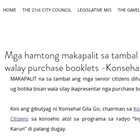
HOME
THE 21st CITY COUNCIL
LEGISLATIVE MIS
THE GAVEL
Mga hamtong makapalit sa tambal 
walay purchase booklets -Konseha
MAKAPALIT na sa tambal ang mga senior citizens dih
ug botika bisan wala silay ikapresentar nga purchase b
Kini ang gibutyag ni Konsehal Gila Go, chairman sa 
Ko
Citizens
 sa konseho atol sa programa sa radyo “In
Karun” di palang dugay.