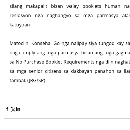
silang makapalit bisan walay booklets human na
reslosyon nga naghangyo sa mga parmasya ala
katuyoan
Matod ni Konsehal Go nga nalipay siya tungod kay s
nag-comply ang mga parmasya bisan ang mga gagma
sa No Purchase Booklet Requirements nga diin naghat
sa mga senior citizens sa dakbayan panahon sa ilan
tambal. (JRG/SP)