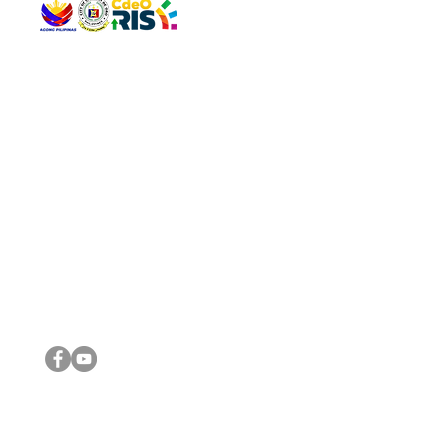
QUICK 
The Gav
VISIT US
Agenda 
Address: Legislative Building, Office of the City Council,
City Vi
City Hall, Capistrano-Hayes St., Barangay 1, Cagayan de
The Majo
Oro City 9000
The Mino
The City
The Sta
Get in 
Legisla
CONNECT WITH US
(088) 565-0568; (088) 565-0567; (088) 898-0697
(088) 565-0565; (088) 565-0699
Email:
cdeocitycouncil@gmail.com
IMPORTA
FOLLOW US ON OUR SOCIAL MEDIA PLATFORMS
City Go
DILG
DSWD
DOH
DepEd
DBM
©2016 by Sanggunian