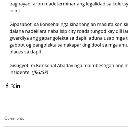
pagbayad  aron madeterminar ang legalidad sa koleksy
 niini.
Gipasabot  sa konsehal nga kinahanglan masuta kon ki
dalana nadeklara naba isip city roads tungod kay dili l
gwardiya ang gapangolekta sa dapit  aduna usab mga 
gaboot og pangolekta sa nakaparking dool sa mga am
places sa dapit.
Gisugyot  ni Konsehal Abaday nga maimbestigan ang 
insidente. 
(JRG/SP)
Comments