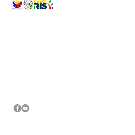
QUICK 
The Gav
VISIT US
Agenda 
Address: Legislative Building, Office of the City Council,
City Vi
City Hall, Capistrano-Hayes St., Barangay 1, Cagayan de
The Majo
Oro City 9000
The Mino
The City
The Sta
Get in 
Legisla
CONNECT WITH US
(088) 565-0568; (088) 565-0567; (088) 898-0697
(088) 565-0565; (088) 565-0699
Email:
cdeocitycouncil@gmail.com
IMPORTA
FOLLOW US ON OUR SOCIAL MEDIA PLATFORMS
City Go
DILG
DSWD
DOH
DepEd
DBM
©2016 by Sanggunian