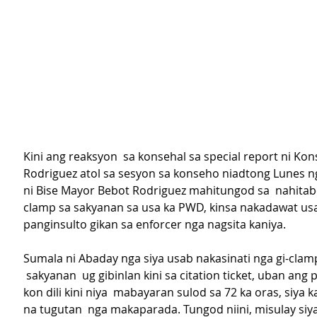
Kini ang reaksyon  sa konsehal sa special report ni Kon
Rodriguez atol sa sesyon sa konseho niadtong Lunes n
ni Bise Mayor Bebot Rodriguez mahitungod sa  nahita
clamp sa sakyanan sa usa ka PWD, kinsa nakadawat usa
panginsulto gikan sa enforcer nga nagsita kaniya.
Sumala ni Abaday nga siya usab nakasinati nga gi-clam
 sakyanan  ug gibinlan kini sa citation ticket, uban ang
kon dili kini niya  mabayaran sulod sa 72 ka oras, siya k
na tugutan  nga makaparada. Tungod niini, misulay siya