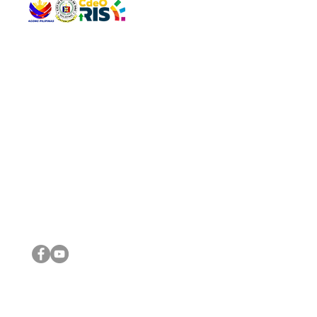
QUICK 
The Gav
VISIT US
Agenda 
Address: Legislative Building, Office of the City Council,
City Vi
City Hall, Capistrano-Hayes St., Barangay 1, Cagayan de
The Majo
Oro City 9000
The Mino
The City
The Sta
Get in 
Legisla
CONNECT WITH US
(088) 565-0568; (088) 565-0567; (088) 898-0697
(088) 565-0565; (088) 565-0699
Email:
cdeocitycouncil@gmail.com
IMPORTA
FOLLOW US ON OUR SOCIAL MEDIA PLATFORMS
City Go
DILG
DSWD
DOH
DepEd
DBM
©2016 by Sanggunian