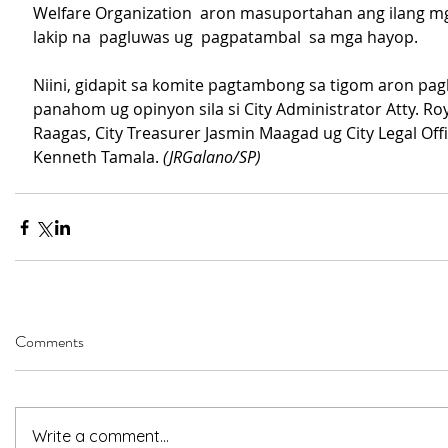
Welfare Organization  aron masuportahan ang ilang m
lakip na  pagluwas ug  pagpatambal  sa mga hayop.
Niini, gidapit sa komite pagtambong sa tigom aron pagh
panahom ug opinyon sila si City Administrator Atty. Roy
Raagas, City Treasurer Jasmin Maagad ug City Legal Offi
Kenneth Tamala. 
(JRGalano/SP)
Comments
Write a comment...